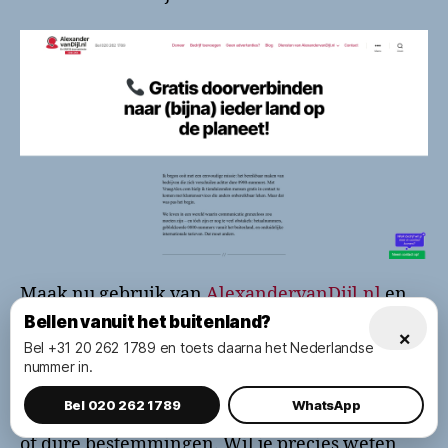
Maak nu gebruik van
AlexandervanDijl.nl
en
kies voor écht gratis, direct contact met jouw
Bellen vanuit het buitenland?
×
geliefden, vrienden of zakelijke relaties over de
Bel +31 20 262 1789 en toets daarna het Nederlandse
hele wereld. Je belt eenvoudig via één lokaal
nummer in.
nummer en wordt zonder kosten
Bel 020 262 1789
WhatsApp
doorverbonden, ook naar eerder geblokkeerde
of dure bestemmingen. Wil je precies weten