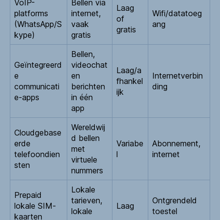
VoIP-
Bellen via
Laag
platforms
internet,
Wifi/datatoeg
of
(WhatsApp/S
vaak
ang
gratis
kype)
gratis
Bellen,
Geïntegreerd
videochat
Laag/a
e
en
Internetverbin
fhankel
communicati
berichten
ding
ijk
e-apps
in één
app
Wereldwij
Cloudgebase
d bellen
erde
Variabe
Abonnement,
met
telefoondien
l
internet
virtuele
sten
nummers
Lokale
Prepaid
tarieven,
Ontgrendeld
lokale SIM-
Laag
lokale
toestel
kaarten