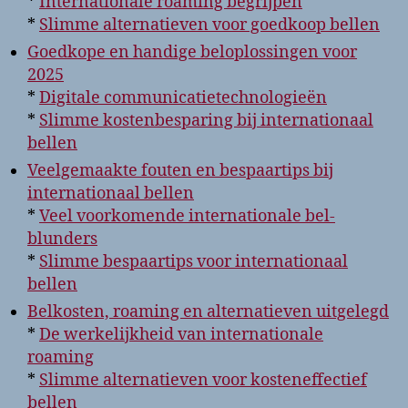
*
Internationale roaming begrijpen
*
Slimme alternatieven voor goedkoop bellen
Goedkope en handige beloplossingen voor
2025
*
Digitale communicatietechnologieën
*
Slimme kostenbesparing bij internationaal
bellen
Veelgemaakte fouten en bespaartips bij
internationaal bellen
*
Veel voorkomende internationale bel-
blunders
*
Slimme bespaartips voor internationaal
bellen
Belkosten, roaming en alternatieven uitgelegd
*
De werkelijkheid van internationale
roaming
*
Slimme alternatieven voor kosteneffectief
bellen