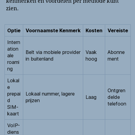
kenmerken en voordelen per methode kunt
zien.
Optie
Voornaamste Kenmerk
Kosten
Vereiste
Intern
ation
Belt via mobiele provider
Vaak
Abonne
ale
in buitenland
hoog
ment
roami
ng
Lokal
e
Ontgren
prepai
Lokaal nummer, lagere
Laag
delde
d
prijzen
telefoon
SIM-
kaart
VoIP-
diens