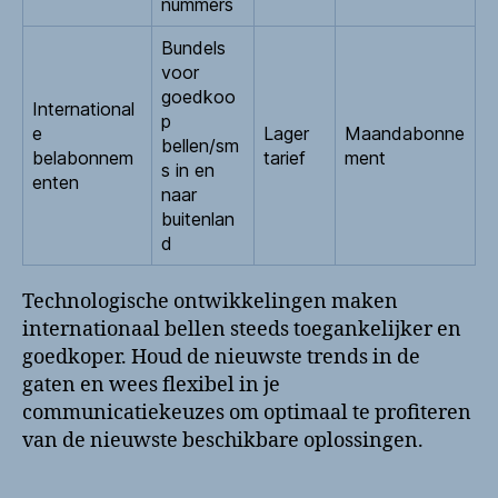
nummers
Bundels
voor
goedkoo
International
p
e
Lager
Maandabonne
bellen/sm
belabonnem
tarief
ment
s in en
enten
naar
buitenlan
d
Technologische ontwikkelingen maken
internationaal bellen steeds toegankelijker en
goedkoper. Houd de nieuwste trends in de
gaten en wees flexibel in je
communicatiekeuzes om optimaal te profiteren
van de nieuwste beschikbare oplossingen.