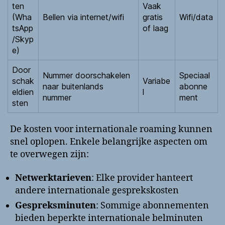
ten
Vaak
(Wha
Bellen via internet/wifi
gratis
Wifi/data
tsApp
of laag
/Skyp
e)
Door
Nummer doorschakelen
Speciaal
schak
Variabe
naar buitenlands
abonne
eldien
l
nummer
ment
sten
De kosten voor internationale roaming kunnen
snel oplopen. Enkele belangrijke aspecten om
te overwegen zijn:
Netwerktarieven
: Elke provider hanteert
andere internationale gesprekskosten
Gespreksminuten
: Sommige abonnementen
bieden beperkte internationale belminuten