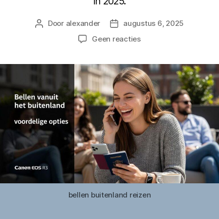
in 2025.
Door
alexander
augustus 6, 2025
Berichtauteur
Berichtdatum
op
Geen reacties
Bellen
vanuit
het
buitenland:
tips
en
voordelige
opties
2025
bellen buitenland reizen