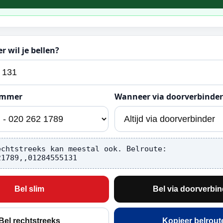
 wil je bellen?
ummer
Wanneer via doorverbinder
echtstreeks kan meestal ook. Belroute:
21789,,01284555131
Bel slim
Bel via doorverbin
Bel rechtstreeks
Kopieer belrout