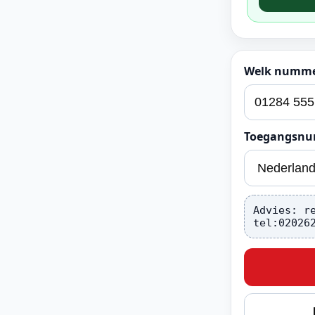
Welk nummer
Toegangsn
Advies: r
tel:02026