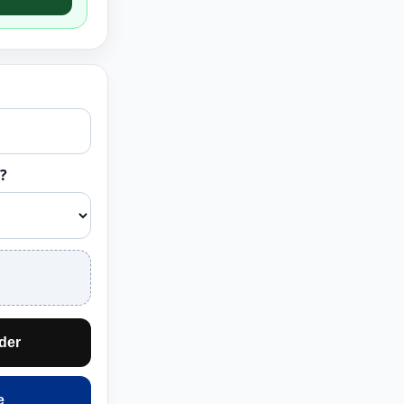
?
der
e