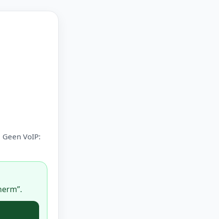
. Geen VoIP:
herm”.