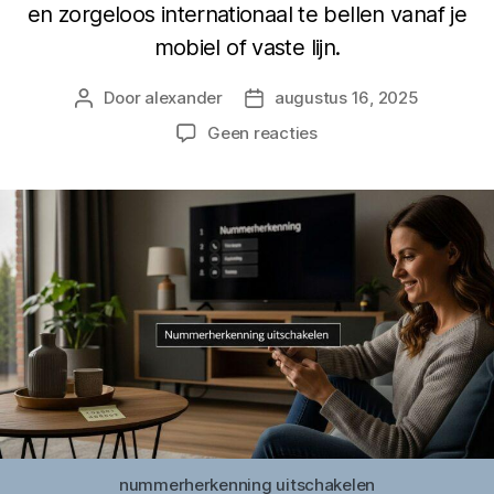
en zorgeloos internationaal te bellen vanaf je
mobiel of vaste lijn.
Door
alexander
augustus 16, 2025
Berichtauteur
Berichtdatum
op
Geen reacties
Nummerherkenning
uitschakelen
voor
goedkoop
internationaal
bellen
nummerherkenning uitschakelen