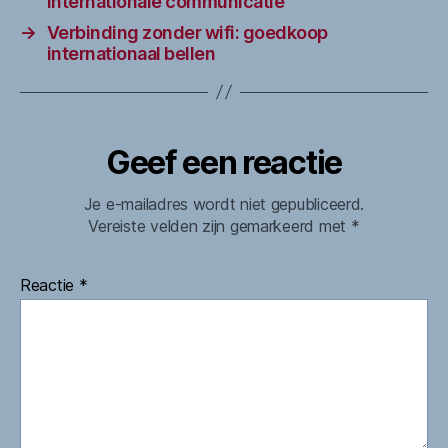
internationale communicatie
→
Verbinding zonder wifi: goedkoop
internationaal bellen
Geef een reactie
Je e-mailadres wordt niet gepubliceerd.
Vereiste velden zijn gemarkeerd met
*
Reactie
*