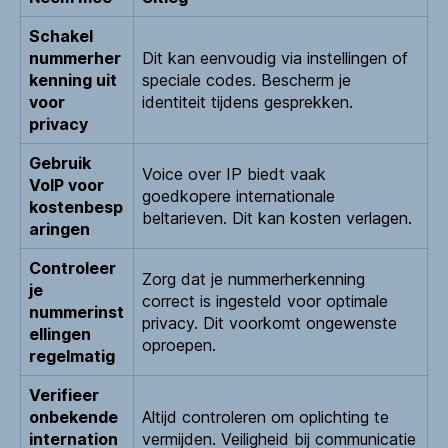
Schakel
nummerher
Dit kan eenvoudig via instellingen of
kenning uit
speciale codes. Bescherm je
voor
identiteit tijdens gesprekken.
privacy
Gebruik
Voice over IP biedt vaak
VoIP voor
goedkopere internationale
kostenbesp
beltarieven. Dit kan kosten verlagen.
aringen
Controleer
Zorg dat je nummerherkenning
je
correct is ingesteld voor optimale
nummerinst
privacy. Dit voorkomt ongewenste
ellingen
oproepen.
regelmatig
Verifieer
onbekende
Altijd controleren om oplichting te
internation
vermijden. Veiligheid bij communicatie