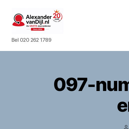
Alexanderv
Bel 020 262 1789
097-numm
e
B