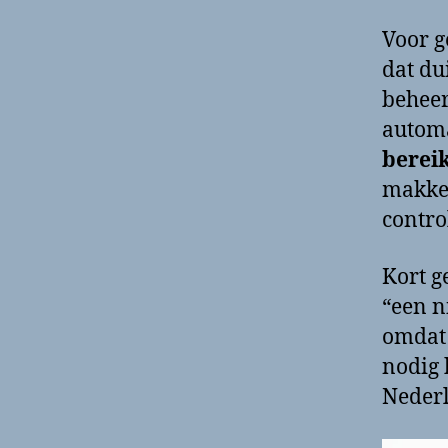
Voor g
dat du
beheer
automa
berei
makkel
contro
Kort g
“een n
omdat
nodig 
Nederl