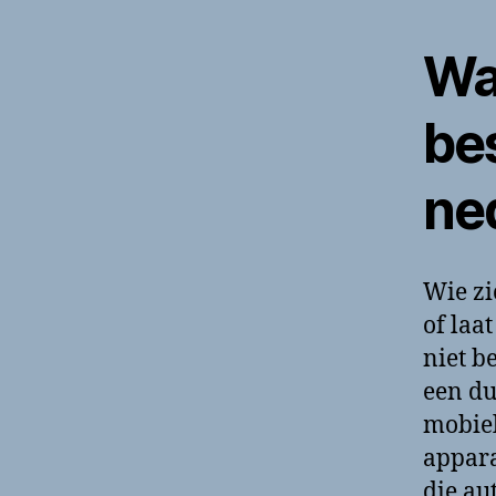
Wa
be
ne
Wie zi
of laa
niet b
een du
mobiel
appar
die au