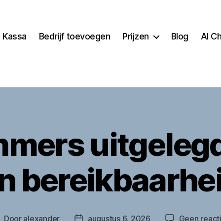
Kassa
Bedrijf toevoegen
Prijzen
Blog
AI C
anDijl.nl
ers uitgelegd
n bereikbaarhe
Door
alexander
augustus 6, 2026
Geen react
erichtauteur
Berichtdatum