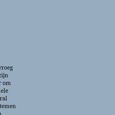
vroeg
ijn
r om
nele
ral
stemen
n