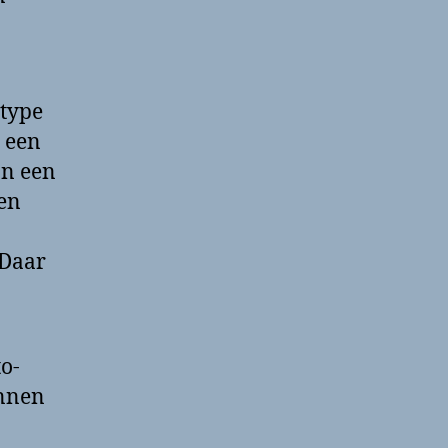
 type
t een
an een
en
 Daar
o-
innen