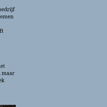
edrijf
stemen
ft
et
, maar
ek