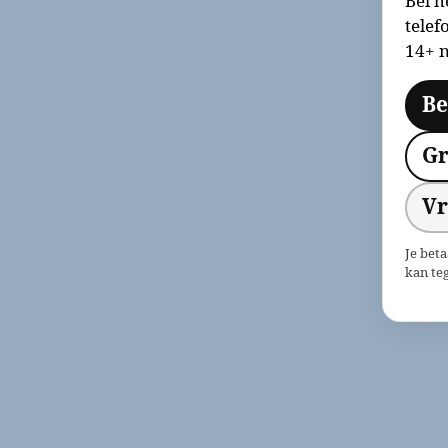
Bel h
telef
14+ n
Be
Gr
Vr
Je bet
kan teg