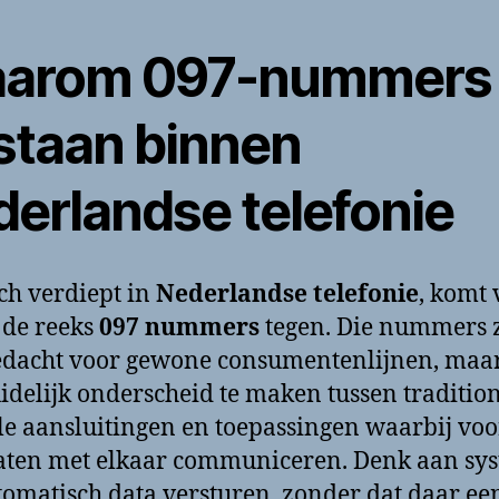
arom 097-nummers
staan binnen
derlandse telefonie
ch verdiept in
Nederlandse telefonie
, komt 
t de reeks
097 nummers
tegen. Die nummers z
edacht voor gewone consumentenlijnen, maa
idelijk onderscheid te maken tussen traditio
e aansluitingen en toepassingen waarbij voo
aten met elkaar communiceren. Denk aan sy
tomatisch data versturen, zonder dat daar ee