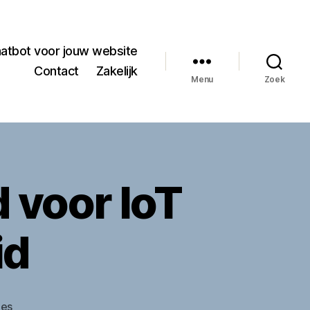
hatbot voor jouw website
Contact
Zakelijk
Menu
Zoek
 voor IoT
id
op
ies