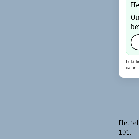
He
On
be
Lukt h
namens
Het te
101.