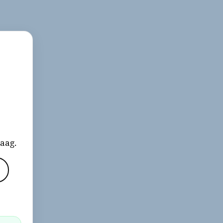
aag.
j