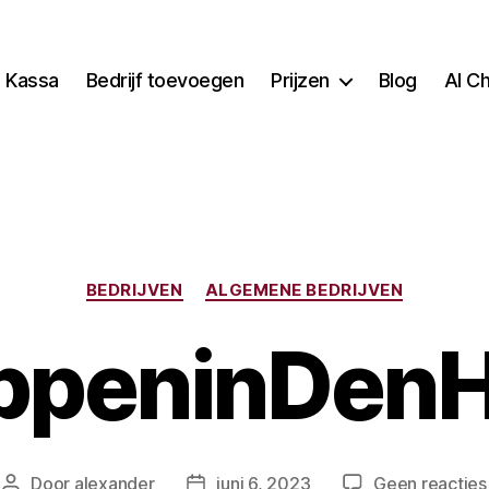
Kassa
Bedrijf toevoegen
Prijzen
Blog
AI C
Categorieën
BEDRIJVEN
ALGEMENE BEDRIJVEN
ppeninDen
Door
alexander
juni 6, 2023
Geen reacties
Berichtauteur
Berichtdatum