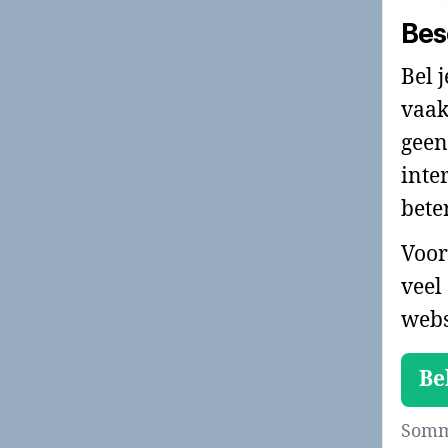
Bes
Bel 
vaak
geen
inte
bete
Voor
veel
webs
Be
Sommi