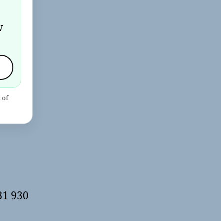
w
 of
31 930