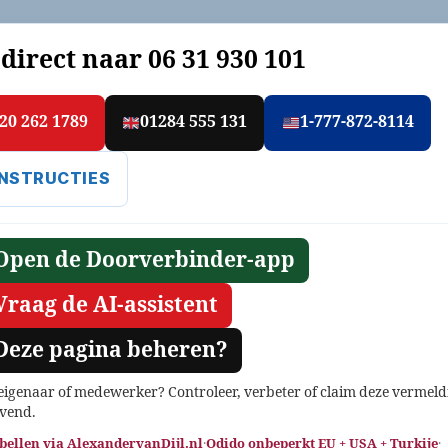
 direct naar
06 31 930 101
20 262 1789
01284 555 131
1-777-872-8114
INSTRUCTIES
Open de Doorverbinder-app
Vraag de AI-assistent
Deze pagina beheren?
 eigenaar of medewerker? Controleer, verbeter of claim deze vermeld
jvend.
 bellen via AlexandervanDijl.nl
·
Odido onbeperkt EU + USA + Turkije
·