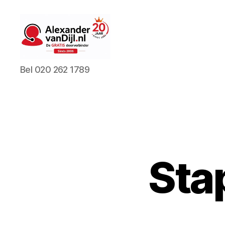
AlexandervanDijl.nl
Bel 020 262 1789
Sta