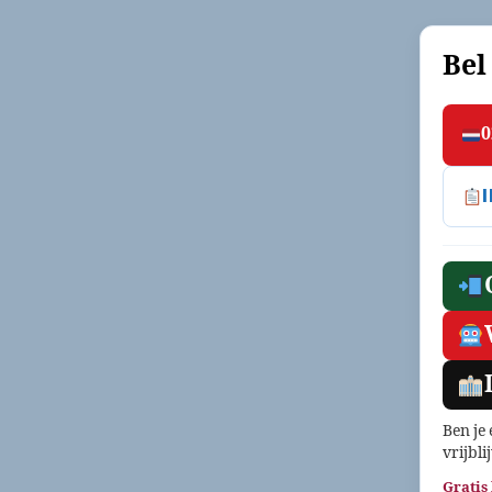
Bel
0
Ben je
vrijbli
Gratis