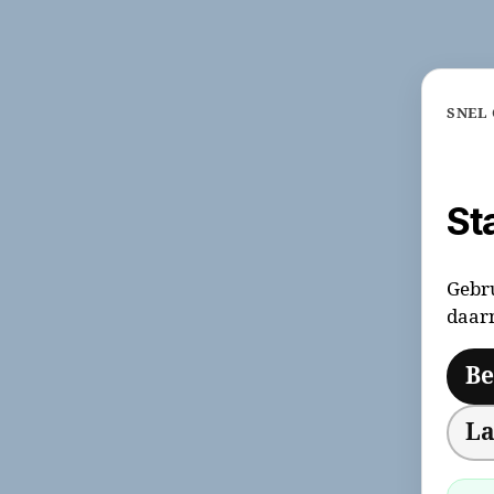
SNEL
St
Gebru
daar
Be
La