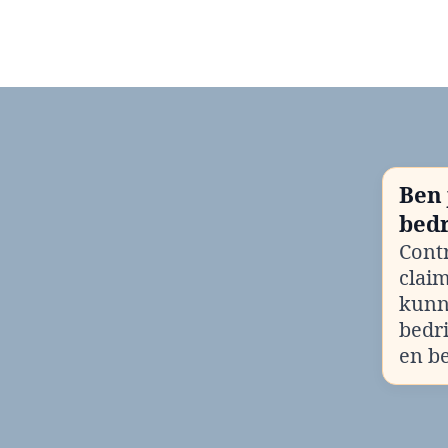
Ben 
bedr
Contr
clai
kunn
bedr
en b