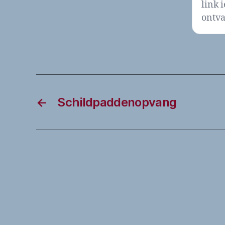
link 
ontva
←
Schildpaddenopvang