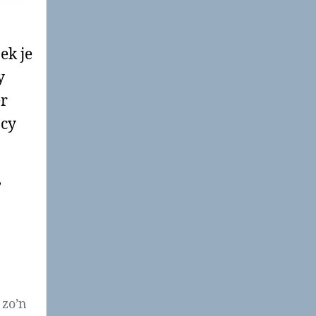
ek je
y
er
acy
,
 zo’n