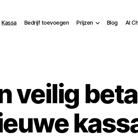
Kassa
Bedrijf toevoegen
Prijzen
Blog
AI C
n veilig beta
ieuwe kass