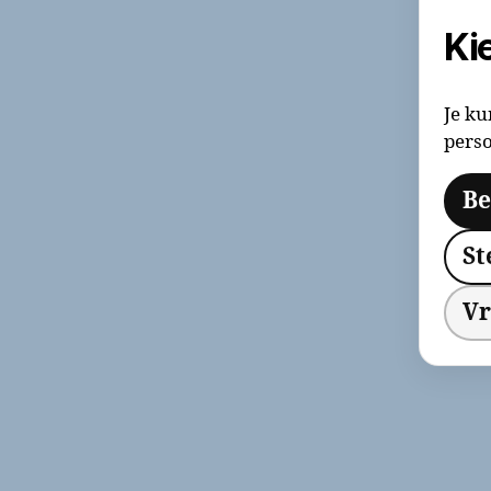
Ki
Je ku
perso
Be
St
Vr