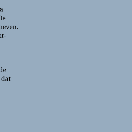
ia
De
heven.
t-
 de
 dat