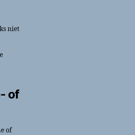
ks niet
e
- of
e of