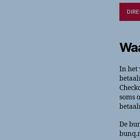
DIRE
Waa
In het
betaal
Checko
soms o
betaal
De bun
bunq.m