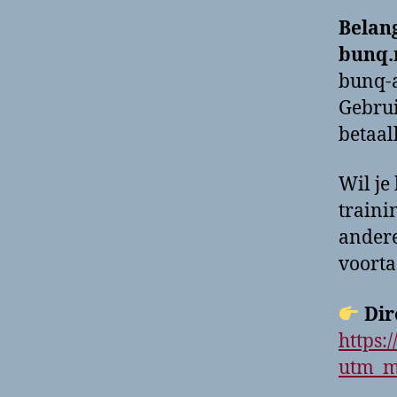
Belan
bunq
bunq-a
Gebrui
betaal
Wil je
traini
andere
voorta
Dir
https:
utm_m