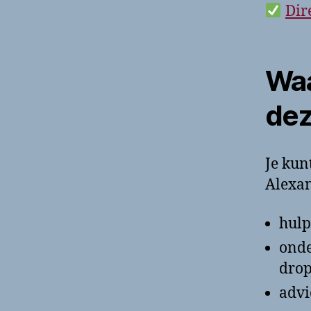
Dir
Waa
dez
Je kun
Alexan
hulp
onde
drop
advi