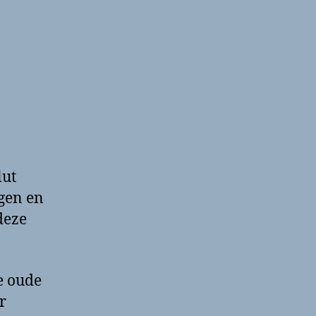
lut
ngen en
deze
e oude
r