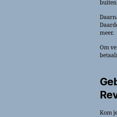
buiten
Daarna
Daardo
meer.
Om ver
betaal
Geb
Rev
Kom je