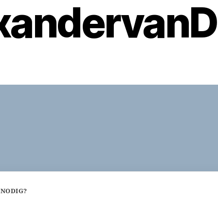
xandervanDij
 NODIG?