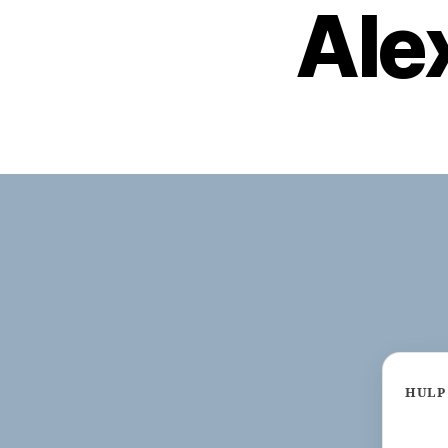
Ale
HULP