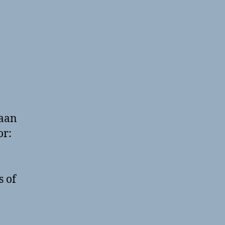
 aan
or:
s of