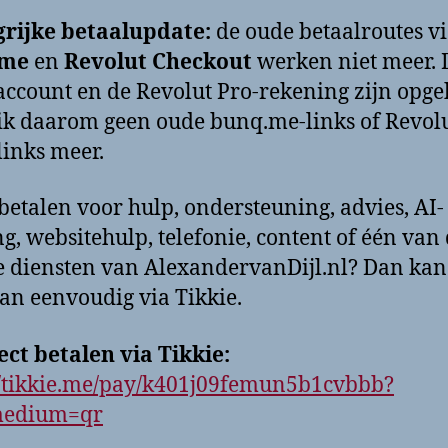
grijke betaalupdate:
de oude betaalroutes v
.me
en
Revolut Checkout
werken niet meer. 
ccount en de Revolut Pro-rekening zijn opge
k daarom geen oude bunq.me-links of Revolu
links meer.
 betalen voor hulp, ondersteuning, advies, AI-
ng, websitehulp, telefonie, content of één van
 diensten van AlexandervanDijl.nl? Dan kan
an eenvoudig via Tikkie.
ect betalen via Tikkie:
//tikkie.me/pay/k401j09femun5b1cvbbb?
edium=qr