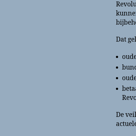
Revolu
kunnen
bijbeh
Dat ge
oude
bunq
oude
beta
Revo
De vei
actuel