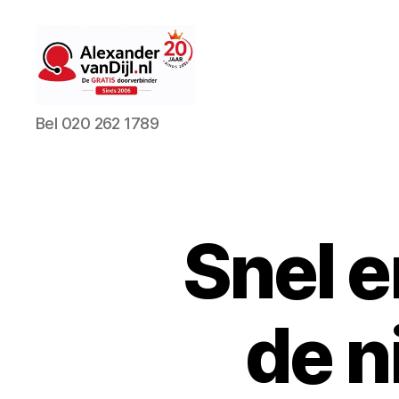
AlexandervanDijl.nl
Bel 020 262 1789
Snel e
de n