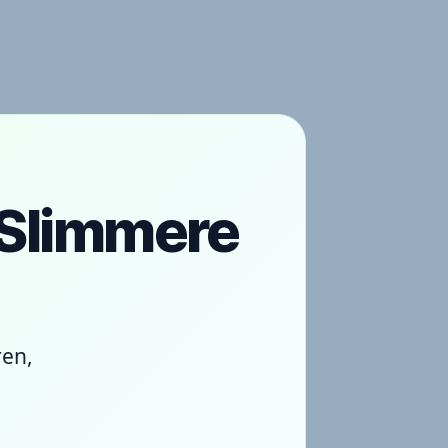
 Slimmere
ren,