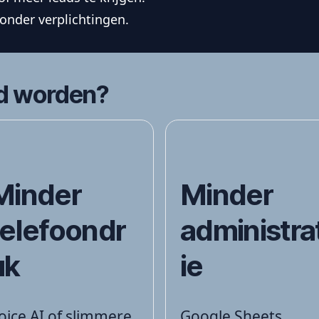
zonder verplichtingen.
rd worden?
Minder
Minder
telefoondr
administra
uk
ie
oice AI of slimmere
Google Sheets,