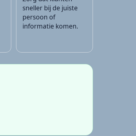
sneller bij de juiste
persoon of
informatie komen.