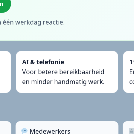
an
en één werkdag reactie.
AI & telefonie
1
e
Voor betere bereikbaarheid
E
en minder handmatig werk.
c
Medewerkers