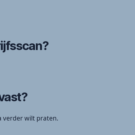
ijfsscan?
 vast?
a verder wilt praten.