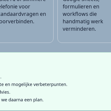
elefonie voor
formulieren en
tandaardvragen en
workflows die
oorverbinden.
handmatig werk
verminderen.
.
ite en mogelijke verbeterpunten.
vies.
en we daarna een plan.