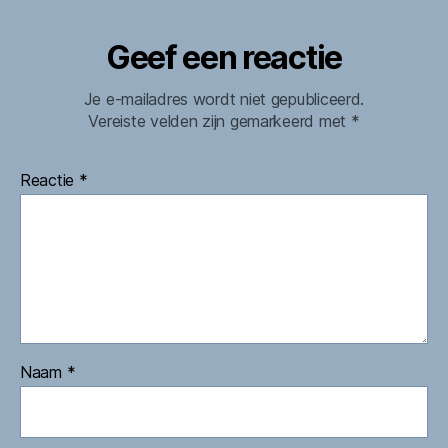
Geef een reactie
Je e-mailadres wordt niet gepubliceerd.
Vereiste velden zijn gemarkeerd met
*
Reactie
*
Naam
*