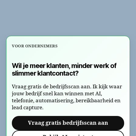
Bu
Au
–
24
kl
zo
ex
VOOR ONDERNEMERS
pe
Wil je meer klanten, minder werk of
slimmer klantcontact?
Vraag gratis de bedrijfsscan aan. Ik kijk waar
jouw bedrijf snel kan winnen met AI,
telefonie, automatisering, bereikbaarheid en
lead capture.
Vraag gratis bedrijfsscan aan