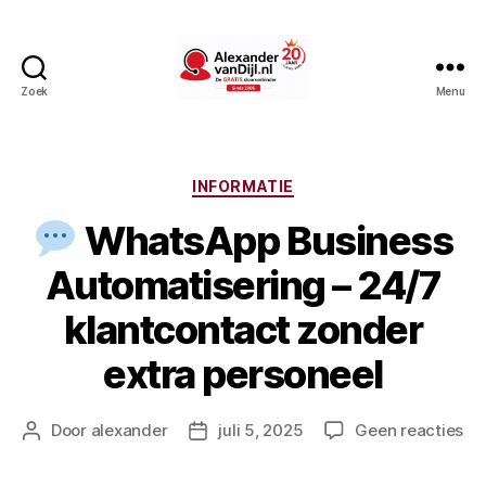
Zoek
Menu
AlexandervanDijl.nl
Categorieën
INFORMATIE
WhatsApp Business
Automatisering – 24/7
klantcontact zonder
extra personeel
op
Door
alexander
juli 5, 2025
Geen reacties
Berichtauteur
Berichtdatum
Wh