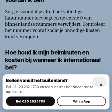
Zorg ervoor dat je altijd het volledige
landnummer toevoegt en de eerste 0 van
binnenlandse nummers verwijdert. Controleer
het nummer vooraf zodat je onnodige kosten
kunt vermijden.
Hoe houd ik mijn belminuten en
kosten bij wanneer ik internationaal
bel?
Gebruik gratis tracking apps of controleer
Bellen vanuit het buitenland?
×
regelmatig je telefoonrekening om je belkosten
Bel +31 20 262 1789 en toets daarna het Nederlandse
te monitoren. Dit helpt je om verrassingen aan
nummer in.
het einde van de maand te voorkomen en kan
Bel 020 262 1789
WhatsApp
je honderden euro’s besparen.