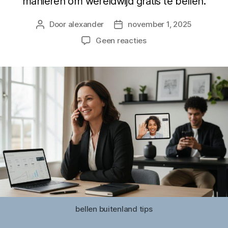
manieren om wereldwijd gratis te bellen.
Door
alexander
november 1, 2025
Berichtauteur
Berichtdatum
op
Geen reacties
7
praktische
tips
voor
bellen
buitenland
zonder
extra
kosten
bellen buitenland tips