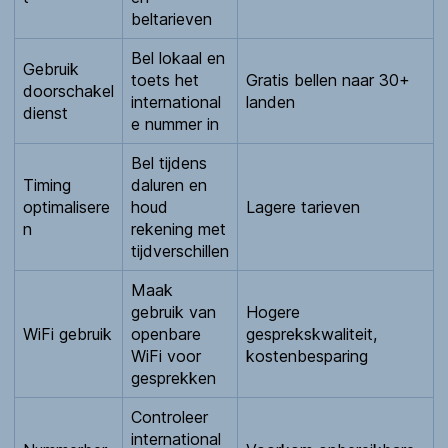
beltarieven
Bel lokaal en
Gebruik
toets het
Gratis bellen naar 30+
doorschakel
international
landen
dienst
e nummer in
Bel tijdens
Timing
daluren en
optimalisere
houd
Lagere tarieven
n
rekening met
tijdverschillen
Maak
gebruik van
Hogere
WiFi gebruik
openbare
gesprekskwaliteit,
WiFi voor
kostenbesparing
gesprekken
Controleer
international