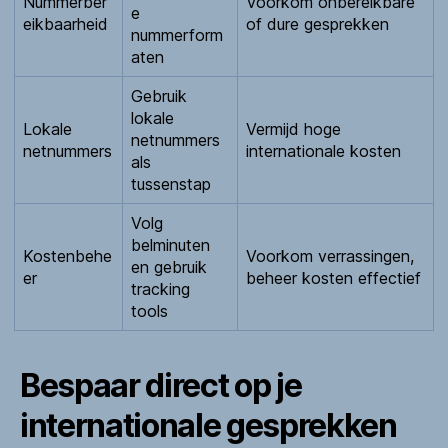
Nummerber
Voorkom onbereikbare
e
eikbaarheid
of dure gesprekken
nummerform
aten
Gebruik
lokale
Lokale
Vermijd hoge
netnummers
netnummers
internationale kosten
als
tussenstap
Volg
belminuten
Kostenbehe
Voorkom verrassingen,
en gebruik
er
beheer kosten effectief
tracking
tools
Bespaar direct op je
internationale gesprekken