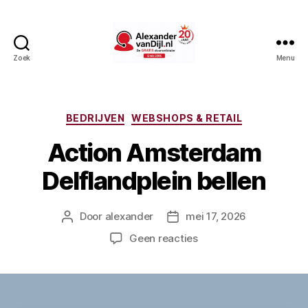
Zoek
Menu
AlexandervanDijl.nl
Categorieën
BEDRIJVEN
WEBSHOPS & RETAIL
Action Amsterdam
Delflandplein bellen
Door
alexander
mei 17, 2026
Berichtauteur
Berichtdatum
op
Geen reacties
Action
Amsterdam
Delflandplein
bellen