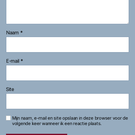
Naam
*
E-mail
*
Site
Mijn naam, e-mail en site opslaan in deze browser voor de
volgende keer wanneer ik een reactie plaats.