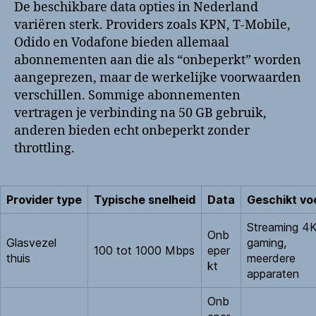
De beschikbare data opties in Nederland
variëren sterk. Providers zoals KPN, T-Mobile,
Odido en Vodafone bieden allemaal
abonnementen aan die als “onbeperkt” worden
aangeprezen, maar de werkelijke voorwaarden
verschillen. Sommige abonnementen
vertragen je verbinding na 50 GB gebruik,
anderen bieden echt onbeperkt zonder
throttling.
Provider type
Typische snelheid
Data
Geschikt vo
Streaming 4K
Onb
Glasvezel
gaming,
100 tot 1000 Mbps
eper
thuis
meerdere
kt
apparaten
Onb