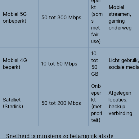
eper
kt
Mobiel
Mobiel 5G
(som
streamen,
50 tot 300 Mbps
onbeperkt
s
gaming
met
onderweg
fair
use)
10
Mobiel 4G
tot
Licht gebruik,
10 tot 50 Mbps
beperkt
50
sociale medi
GB
Onb
eper
Afgelegen
Satelliet
kt
locaties,
50 tot 200 Mbps
(Starlink)
(met
backup
priori
verbinding
teit)
Snelheid is minstens zo belangrijk als de