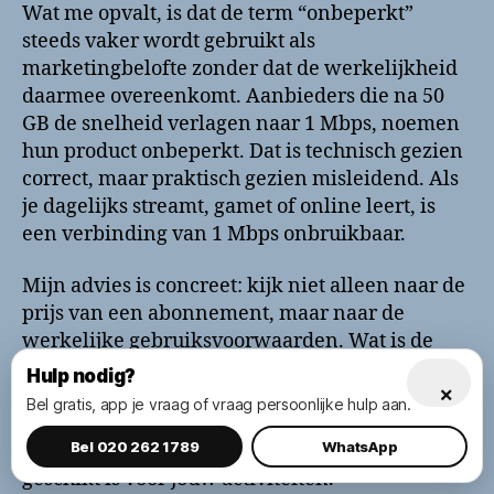
Wat me opvalt, is dat de term “onbeperkt”
steeds vaker wordt gebruikt als
marketingbelofte zonder dat de werkelijkheid
daarmee overeenkomt. Aanbieders die na 50
GB de snelheid verlagen naar 1 Mbps, noemen
hun product onbeperkt. Dat is technisch gezien
correct, maar praktisch gezien misleidend. Als
je dagelijks streamt, gamet of online leert, is
een verbinding van 1 Mbps onbruikbaar.
Mijn advies is concreet: kijk niet alleen naar de
prijs van een abonnement, maar naar de
werkelijke gebruiksvoorwaarden. Wat is de
snelheid na de fair use grens? Hoeveel
Hulp nodig?
×
apparaten mogen tegelijk verbonden zijn? Is er
Bel gratis, app je vraag of vraag persoonlijke hulp aan.
een verschil tussen dag en nacht gebruik? Die
Bel 020 262 1789
WhatsApp
vragen bepalen of een abonnement echt
geschikt is voor jouw activiteiten.