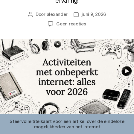
ervaring!
Door
alexander
juni 9, 2026
Berichtauteur
Berichtdatum
op
Geen reacties
Activiteiten
met
onbeperkt
internet:
alles
voor
2026
Sfeervolle titelkaart voor een artikel over de eindeloze
mogelijkheden van het internet