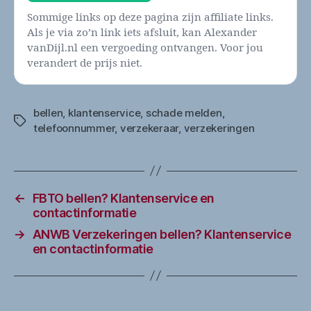
Sommige links op deze pagina zijn affiliate links.
Als je via zo’n link iets afsluit, kan Alexander
vanDijl.nl een vergoeding ontvangen. Voor jou
verandert de prijs niet.
bellen
,
klantenservice
,
schade melden
,
Tags
telefoonnummer
,
verzekeraar
,
verzekeringen
←
FBTO bellen? Klantenservice en
contactinformatie
→
ANWB Verzekeringen bellen? Klantenservice
en contactinformatie