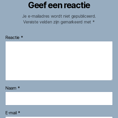
Geef een reactie
Je e-mailadres wordt niet gepubliceerd.
Vereiste velden zijn gemarkeerd met
*
Reactie
*
Naam
*
E-mail
*