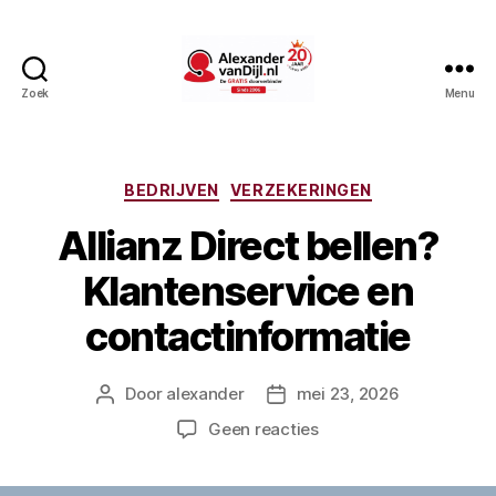
Zoek
Menu
AlexandervanDijl.nl
Categorieën
BEDRIJVEN
VERZEKERINGEN
Allianz Direct bellen?
Klantenservice en
contactinformatie
Door
alexander
mei 23, 2026
Berichtauteur
Berichtdatum
op
Geen reacties
Allianz
Direct