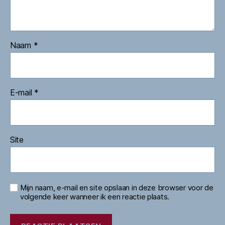
Naam
*
E-mail
*
Site
Mijn naam, e-mail en site opslaan in deze browser voor de
volgende keer wanneer ik een reactie plaats.