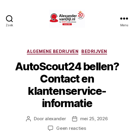
Zoek
Menu
AlexandervanDijl.nl
Categorieën
ALGEMENE BEDRIJVEN
BEDRIJVEN
AutoScout24 bellen?
Contact en
klantenservice-
informatie
Door
alexander
mei 25, 2026
Berichtauteur
Berichtdatum
op
Geen reacties