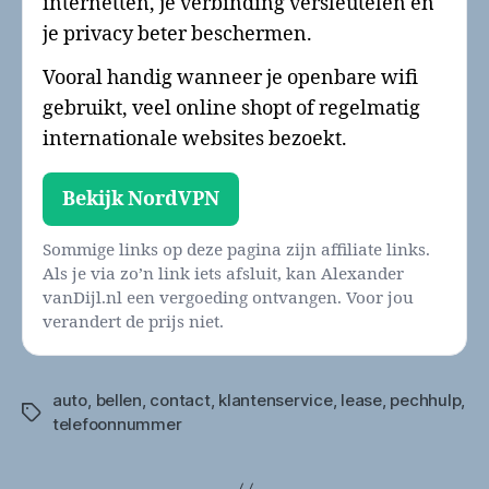
internetten, je verbinding versleutelen en
je privacy beter beschermen.
Vooral handig wanneer je openbare wifi
gebruikt, veel online shopt of regelmatig
internationale websites bezoekt.
Bekijk NordVPN
Sommige links op deze pagina zijn affiliate links.
Als je via zo’n link iets afsluit, kan Alexander
vanDijl.nl een vergoeding ontvangen. Voor jou
verandert de prijs niet.
auto
,
bellen
,
contact
,
klantenservice
,
lease
,
pechhulp
,
Tags
telefoonnummer