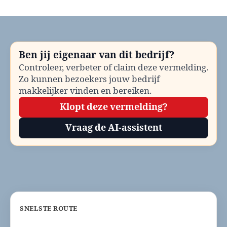
AutoScout24
bellen?
Contact
en
klantenservice-
Ben jij eigenaar van dit bedrijf?
informatie
Controleer, verbeter of claim deze vermelding.
Zo kunnen bezoekers jouw bedrijf
makkelijker vinden en bereiken.
Klopt deze vermelding?
Vraag de AI-assistent
SNELSTE ROUTE