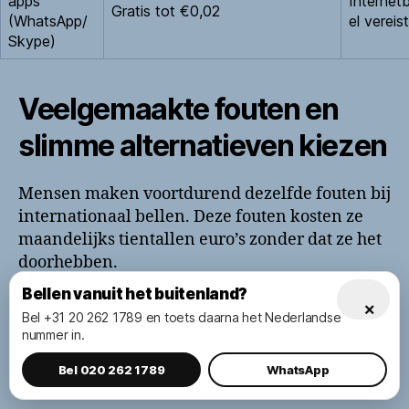
apps
Internet
Gratis tot €0,02
(WhatsApp/
el vereist
Skype)
Veelgemaakte fouten en
slimme alternatieven kiezen
Mensen maken voortdurend dezelfde fouten bij
internationaal bellen. Deze fouten kosten ze
maandelijks tientallen euro’s zonder dat ze het
doorhebben.
Bellen vanuit het buitenland?
De meest voorkomende blunders zijn simpel,
×
Bel +31 20 262 1789 en toets daarna het Nederlandse
maar heel kostbaar. Ze draaien om
nummer in.
onwetendheid, haast, en verwarring over wat
Bel 020 262 1789
WhatsApp
nou eigenlijk goedkoop is.