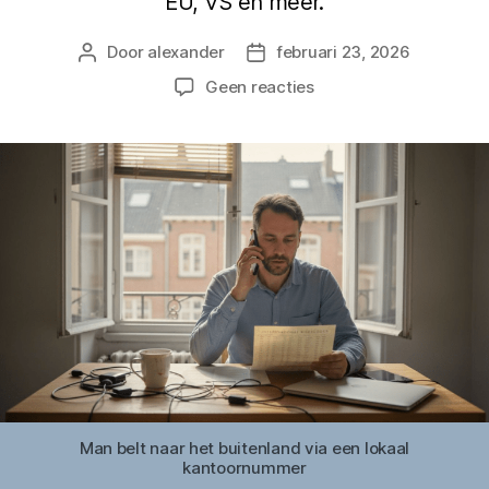
EU, VS en meer.
Door
alexander
februari 23, 2026
Berichtauteur
Berichtdatum
op
Geen reacties
Ben
bellen
naar
buitenland:
directe
kostenbesparing
Man belt naar het buitenland via een lokaal
kantoornummer