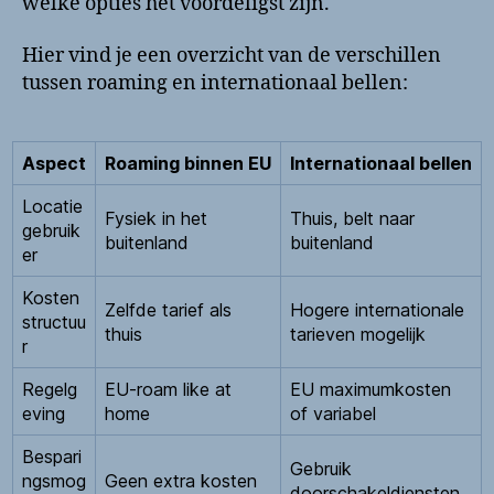
welke opties het voordeligst zijn.
Hier vind je een overzicht van de verschillen
tussen roaming en internationaal bellen:
Aspect
Roaming binnen EU
Internationaal bellen
Locatie
Fysiek in het
Thuis, belt naar
gebruik
buitenland
buitenland
er
Kosten
Zelfde tarief als
Hogere internationale
structuu
thuis
tarieven mogelijk
r
Regelg
EU-roam like at
EU maximumkosten
eving
home
of variabel
Bespari
Gebruik
ngsmog
Geen extra kosten
doorschakeldiensten