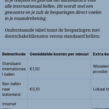
in je telefoon en gebruik het automatisch voor
alle internationaal bellen. Dit wordt snel een
gewoonte en je zult de besparingen direct voelen
in je maandrekening.
Onderstaande tabel toont de besparingen met
doorschakeldiensten versus standaard bellen:
Belmethode
Gemiddelde kosten per minuut
Extra k
Standaard
Wisselen
internationaa
€1,50
provider
l bellen
Ben bellen
naar
€0,10
Lokaal ta
buitenland
Internet