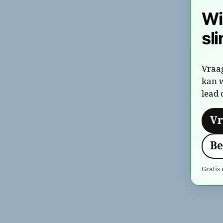
Wi
sl
Vraag
kan w
lead 
Vr
Be
Gratis 