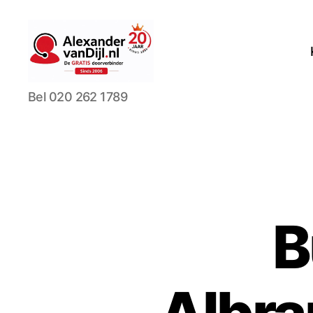
AlexandervanDijl.nl
Bel 020 262 1789
B