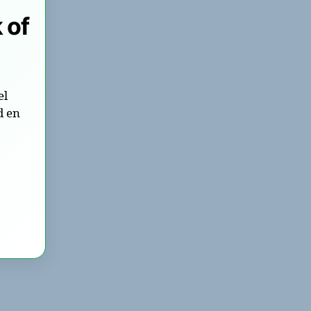
 of
el
d en