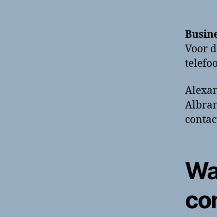
Busin
Voor d
telef
Alexan
Albran
contac
Wa
co