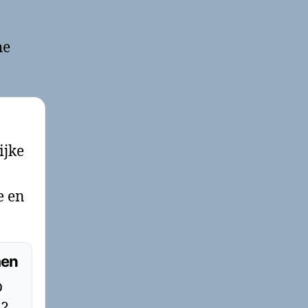
he
ijke
e en
men
p