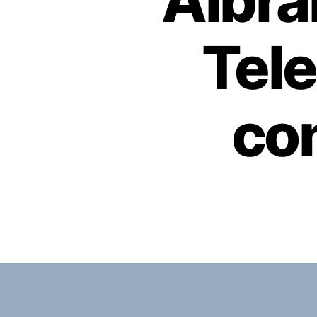
Albra
Tel
co