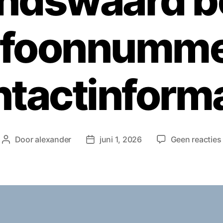
ndswaard b
efoonnumme
ntactinforma
Door
alexander
juni 1, 2026
Geen reacties
Berichtauteur
Berichtdatum