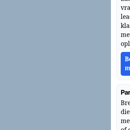
vr
le
kla
met
opl
B
m
Pa
Bre
die
met