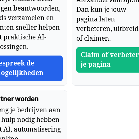
AlexandervanDijl.n
agen beantwoorden,
Dan kun je jouw
ads verzamelen en
pagina laten
nten sneller helpen
verbeteren, uitbrei
 praktische AI-
of claimen.
ossingen.
Claim of verbeter
espreek de
je pagina
ogelijkheden
rtner worden
ng je bedrijven aan
 hulp nodig hebben
 AI, automatisering