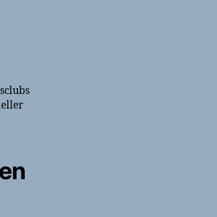
sclubs
eller
sen