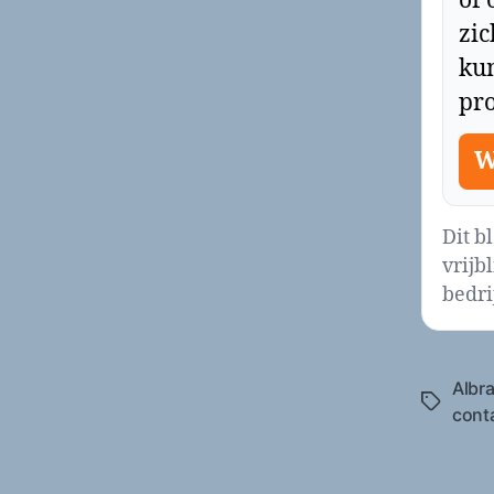
of 
zi
ku
pro
W
Dit b
vrijb
bedrij
Albr
Tags
cont