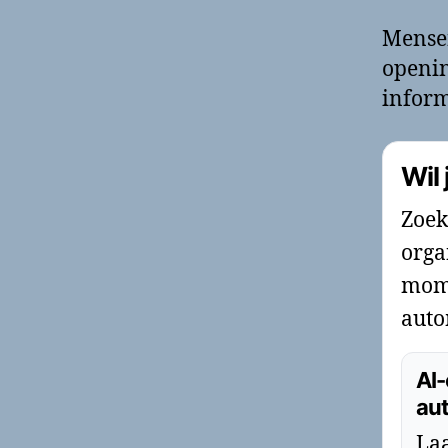
Mense
openin
inform
Wil 
Zoek
orga
mome
auto
AI-
au
Laa