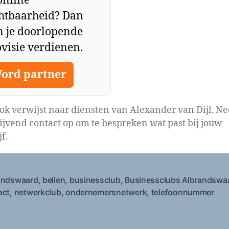
online
chtbaarheid? Dan
n je doorlopende
visie verdienen.
ord partner
lok verwijst naar diensten van Alexander van Dijl. N
lijvend contact op om te bespreken wat past bij jouw
f.
andswaard
,
bellen
,
businessclub
,
Businessclubs Albrandswa
act
,
netwerkclub
,
ondernemersnetwerk
,
telefoonnummer