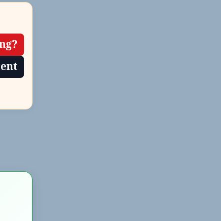
ing?
tent