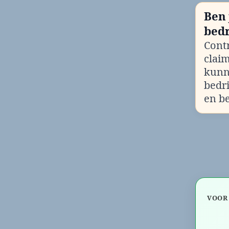
Ben 
bedr
Contr
clai
kunn
bedr
en b
VOOR