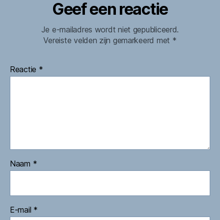
Geef een reactie
Je e-mailadres wordt niet gepubliceerd.
Vereiste velden zijn gemarkeerd met
*
Reactie
*
Naam
*
E-mail
*