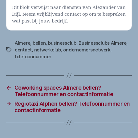
Dit blok verwijst naar diensten van Alexander van
Dijl. Neem vrijblijvend contact op om te bespreken
wat past bij jouw bedrijf.
Almere
,
bellen
,
businessclub
,
Businessclubs Almere
,
contact
,
netwerkclub
,
ondernemersnetwerk
,
Tags
telefoonnummer
←
Coworking spaces Almere bellen?
Telefoonnummer en contactinformatie
→
Regiotaxi Alphen bellen? Telefoonnummer en
contactinformatie