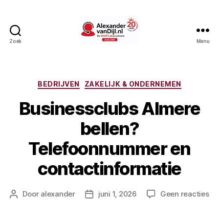
Zoek
Menu
AlexandervanDijl.nl
Categorieën
BEDRIJVEN
ZAKELIJK & ONDERNEMEN
Businessclubs Almere
bellen?
Telefoonnummer en
contactinformatie
op
Door
alexander
juni 1, 2026
Geen reacties
Berichtauteur
Berichtdatum
Bu
Al