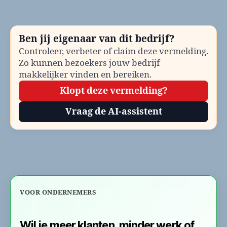
be
Te
en
Ben jij eigenaar van dit bedrijf?
co
Controleer, verbeter of claim deze vermelding.
Zo kunnen bezoekers jouw bedrijf
makkelijker vinden en bereiken.
Klopt deze vermelding?
Vraag de AI-assistent
VOOR ONDERNEMERS
Wil je meer klanten, minder werk of