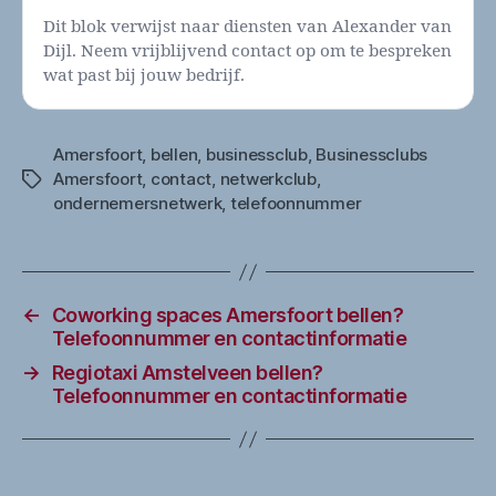
Dit blok verwijst naar diensten van Alexander van
Dijl. Neem vrijblijvend contact op om te bespreken
wat past bij jouw bedrijf.
Amersfoort
,
bellen
,
businessclub
,
Businessclubs
Amersfoort
,
contact
,
netwerkclub
,
Tags
ondernemersnetwerk
,
telefoonnummer
←
Coworking spaces Amersfoort bellen?
Telefoonnummer en contactinformatie
→
Regiotaxi Amstelveen bellen?
Telefoonnummer en contactinformatie