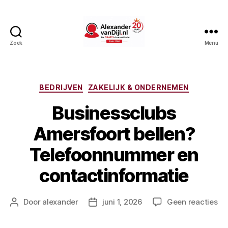
Zoek
Menu
AlexandervanDijl.nl
Categorieën
BEDRIJVEN
ZAKELIJK & ONDERNEMEN
Businessclubs
Amersfoort bellen?
Telefoonnummer en
contactinformatie
op
Door
alexander
juni 1, 2026
Geen reacties
Berichtauteur
Berichtdatum
Bu
Am