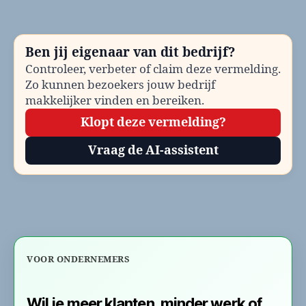
be
Te
en
Ben jij eigenaar van dit bedrijf?
co
Controleer, verbeter of claim deze vermelding.
Zo kunnen bezoekers jouw bedrijf
makkelijker vinden en bereiken.
Klopt deze vermelding?
Vraag de AI-assistent
VOOR ONDERNEMERS
Wil je meer klanten, minder werk of