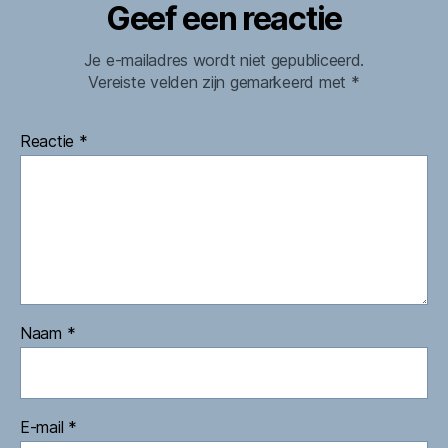
Geef een reactie
Je e-mailadres wordt niet gepubliceerd.
Vereiste velden zijn gemarkeerd met
*
Reactie
*
Naam
*
E-mail
*