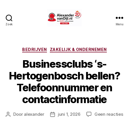
Zoek
Menu
AlexandervanDijl.nl
Categorieën
BEDRIJVEN
ZAKELIJK & ONDERNEMEN
Businessclubs ‘s-
Hertogenbosch bellen?
Telefoonnummer en
contactinformatie
op
Door
alexander
juni 1, 2026
Geen reacties
Berichtauteur
Berichtdatum
Bu
‘s-