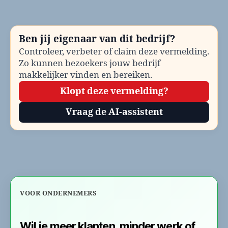
He
be
Te
Ben jij eigenaar van dit bedrijf?
en
Controleer, verbeter of claim deze vermelding.
co
Zo kunnen bezoekers jouw bedrijf
makkelijker vinden en bereiken.
Klopt deze vermelding?
Vraag de AI-assistent
VOOR ONDERNEMERS
Wil je meer klanten, minder werk of