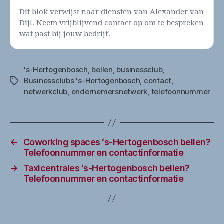
Dit blok verwijst naar diensten van Alexander van
Dijl. Neem vrijblijvend contact op om te bespreken
wat past bij jouw bedrijf.
's-Hertogenbosch
,
bellen
,
businessclub
,
Businessclubs 's-Hertogenbosch
,
contact
,
Tags
netwerkclub
,
ondernemersnetwerk
,
telefoonnummer
←
Coworking spaces ‘s-Hertogenbosch bellen?
Telefoonnummer en contactinformatie
→
Taxicentrales ‘s-Hertogenbosch bellen?
Telefoonnummer en contactinformatie