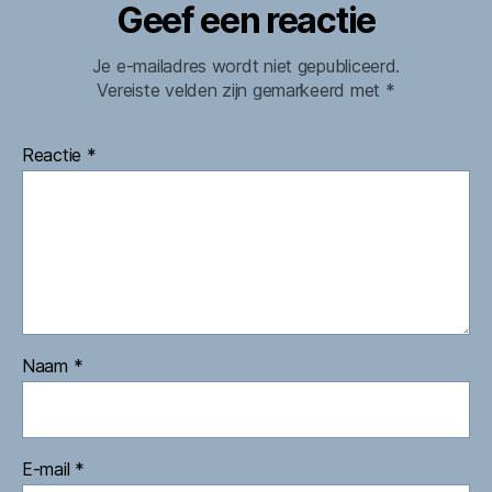
Geef een reactie
Je e-mailadres wordt niet gepubliceerd.
Vereiste velden zijn gemarkeerd met
*
Reactie
*
Naam
*
E-mail
*