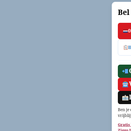
Bel
0
Ben je
vrijbli
Gratis
Ziggo 