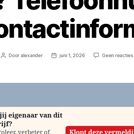
n? Telefoon
ontactinfor
Door
alexander
juni 1, 2026
Geen reacties
Berichtauteur
Berichtdatum
jij eigenaar van dit
ijf?
oleer, verbeter of
Klopt deze vermeld