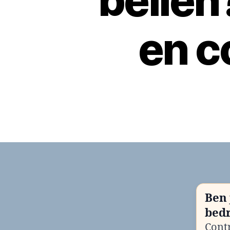
belle
en c
Ben 
bedr
Contr