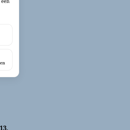
r een
ken
13
.