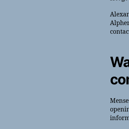
Alexan
Alphen
contac
Wa
co
Mense
openin
inform