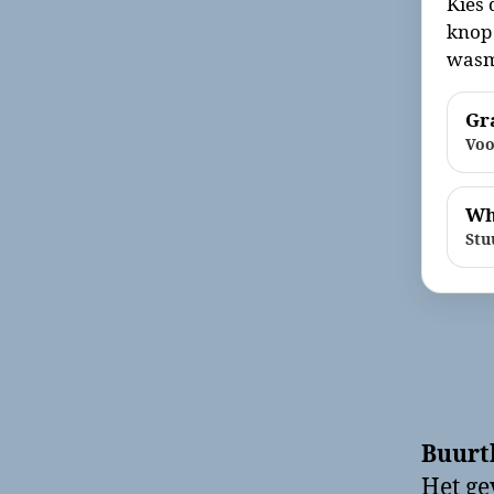
Kies 
knop 
wasm
Gra
Voo
Wh
Stu
Buurt
Het g