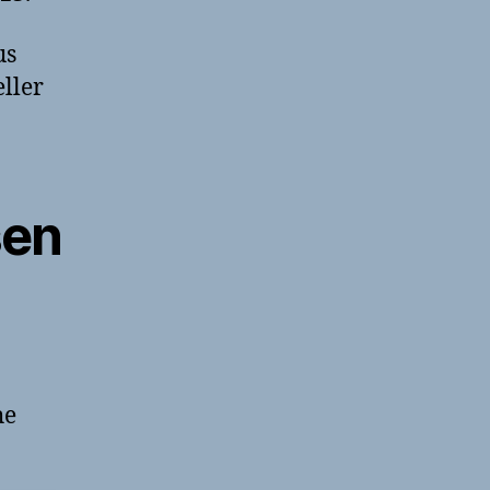
us
ller
sen
he