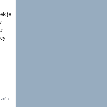
ek je
y
er
acy
,
 zo’n