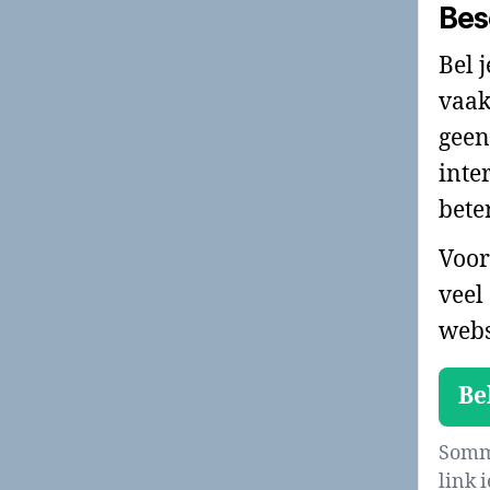
Bes
Bel 
vaak
geen
inte
bete
Voor
veel
webs
Be
Sommi
link 