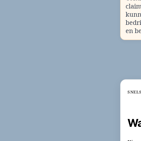
clai
kunn
bedr
en b
SNEL
Wa