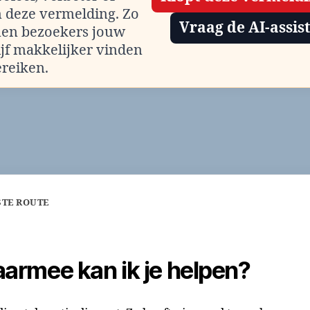
m deze vermelding. Zo
Vraag de AI-assis
en bezoekers jouw
ijf makkelijker vinden
ereiken.
STE ROUTE
armee kan ik je helpen?