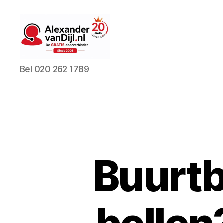
AlexandervanDijl.nl
Bel 020 262 1789
Buurt