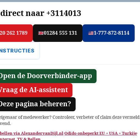
 direct naar
+3114013
20 262 1789
01284 555 131
1-777-872-8114
INSTRUCTIES
Open de Doorverbinder-app
Vraag de AI-assistent
Deze pagina beheren?
 eigenaar of medewerker? Controleer, verbeter of claim deze vermeld
jvend.
 bellen via AlexandervanDijl.nl
·
Odido onbeperkt EU + USA + Turkije
·
Internet, TV & Bellen