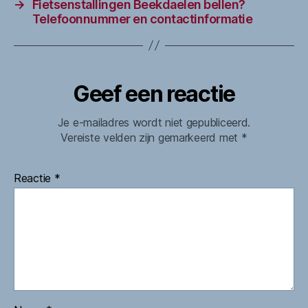
→
Fietsenstallingen Beekdaelen bellen?
Telefoonnummer en contactinformatie
Geef een reactie
Je e-mailadres wordt niet gepubliceerd.
Vereiste velden zijn gemarkeerd met
*
Reactie
*