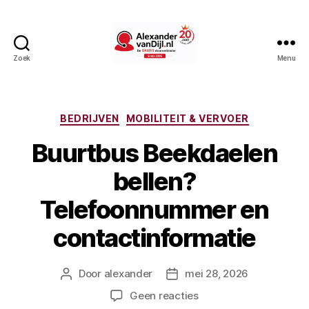
Zoek
Menu
AlexandervanDijl.nl
Categorieën
BEDRIJVEN
MOBILITEIT & VERVOER
Buurtbus Beekdaelen
bellen?
Telefoonnummer en
contactinformatie
Door
alexander
mei 28, 2026
Berichtauteur
Berichtdatum
op
Geen reacties