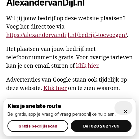
AlexandervanDijl.nl
Wil jij jouw bedrijf op deze website plaatsen?
Voeg her direct toe via
https://alexandervandijl.nl/bedrijf-toevoegen/
.
Het plaatsen van jouw bedrijf met
telefoonnummer is gratis. Voor overige tarieven
kan je een email sturen of
klik hier
.
Advertenties van Google staan ook tijdelijk op
deze website.
Klik hier
om te zien waarom.
Kies je snelste route
×
Bel gratis, app je vraag of vraag persoonlijke hulp aan.
© 2026
AlexandervanDijl.nl
Omhoog
↑
Privacy Policy
Gratis bedrijfsscan
Bel 020 262 1789