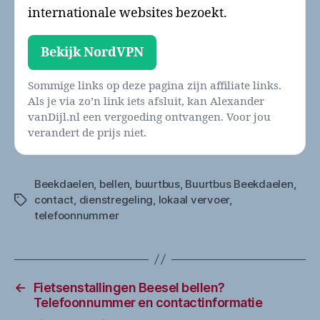
internationale websites bezoekt.
Bekijk NordVPN
Sommige links op deze pagina zijn affiliate links.
Als je via zo’n link iets afsluit, kan Alexander
vanDijl.nl een vergoeding ontvangen. Voor jou
verandert de prijs niet.
Beekdaelen
,
bellen
,
buurtbus
,
Buurtbus Beekdaelen
,
contact
,
dienstregeling
,
lokaal vervoer
,
Tags
telefoonnummer
←
Fietsenstallingen Beesel bellen?
Telefoonnummer en contactinformatie