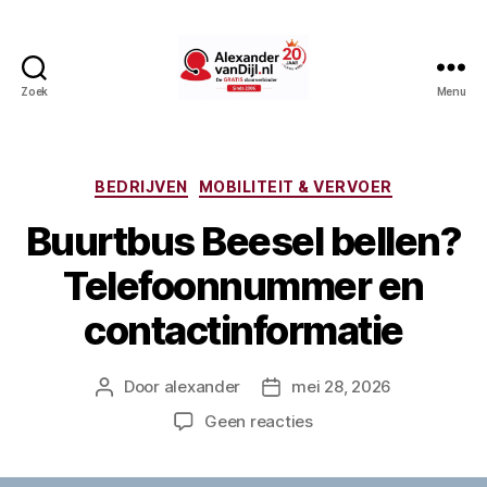
Zoek
Menu
AlexandervanDijl.nl
Categorieën
BEDRIJVEN
MOBILITEIT & VERVOER
Buurtbus Beesel bellen?
Telefoonnummer en
contactinformatie
Door
alexander
mei 28, 2026
Berichtauteur
Berichtdatum
op
Geen reacties
Buurtbus
Beesel