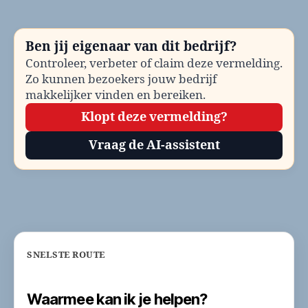
bellen?
Telefoonnummer
en
Ben jij eigenaar van dit bedrijf?
contactinformatie
Controleer, verbeter of claim deze vermelding.
Zo kunnen bezoekers jouw bedrijf
makkelijker vinden en bereiken.
Klopt deze vermelding?
Vraag de AI-assistent
SNELSTE ROUTE
Waarmee kan ik je helpen?