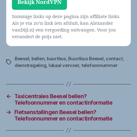
Bekijk NordVPN
Sommige links op deze pagina zijn affiliate links.
Als je via zo’n link iets afsluit, kan Alexander
vanDijl.nl een vergoeding ontvangen. Voor jou
verandert de prijs niet.
Beesel
,
bellen
,
buurtbus
,
Buurtbus Beesel
,
contact
,
Tags
dienstregeling
,
lokaal vervoer
,
telefoonnummer
←
Taxicentrales Beesel bellen?
Telefoonnummer en contactinformatie
→
Fietsenstallingen Beesel bellen?
Telefoonnummer en contactinformatie