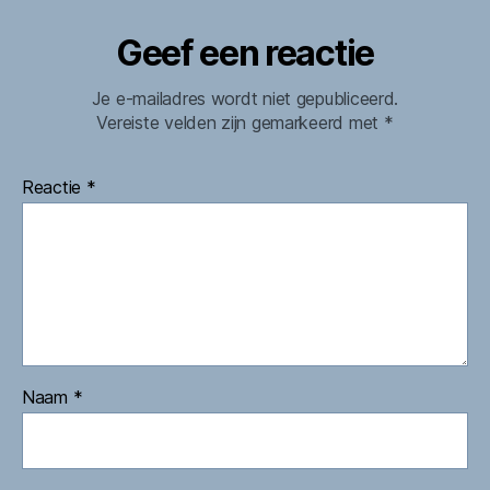
Geef een reactie
Je e-mailadres wordt niet gepubliceerd.
Vereiste velden zijn gemarkeerd met
*
Reactie
*
Naam
*