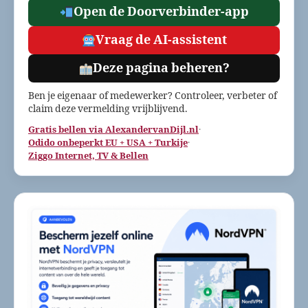
Open de Doorverbinder-app
Vraag de AI-assistent
Deze pagina beheren?
Ben je eigenaar of medewerker? Controleer, verbeter of
claim deze vermelding vrijblijvend.
Gratis bellen via AlexandervanDijl.nl
·
Odido onbeperkt EU + USA + Turkije
·
Ziggo Internet, TV & Bellen