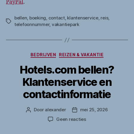
PayPal
.
bellen
,
boeking
,
contact
,
klantenservice
,
reis
,
Tags
telefoonnummer
,
vakantiepark
Categorieën
BEDRIJVEN
REIZEN & VAKANTIE
Hotels.com bellen?
Klantenservice en
contactinformatie
Door
alexander
mei 25, 2026
Berichtauteur
Berichtdatum
op
Geen reacties
Hotels.com
bellen?