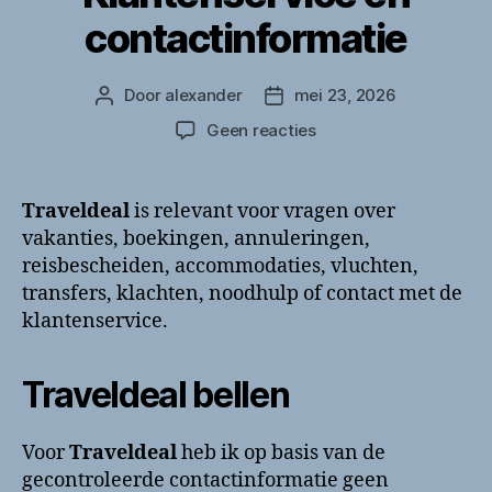
contactinformatie
Door
alexander
mei 23, 2026
Berichtauteur
Berichtdatum
op
Geen reacties
Traveldeal
bellen?
Klantenservice
Traveldeal
is relevant voor vragen over
en
vakanties, boekingen, annuleringen,
contactinformatie
reisbescheiden, accommodaties, vluchten,
transfers, klachten, noodhulp of contact met de
klantenservice.
Traveldeal bellen
Voor
Traveldeal
heb ik op basis van de
gecontroleerde contactinformatie geen