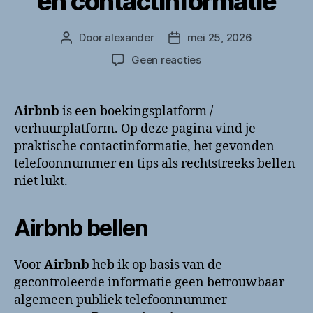
en contactinformatie
Door
alexander
mei 25, 2026
Berichtauteur
Berichtdatum
op
Geen reacties
Airbnb
bellen?
Support
Airbnb
is een boekingsplatform /
en
verhuurplatform. Op deze pagina vind je
contactinformatie
praktische contactinformatie, het gevonden
telefoonnummer en tips als rechtstreeks bellen
niet lukt.
Airbnb bellen
Voor
Airbnb
heb ik op basis van de
gecontroleerde informatie geen betrouwbaar
algemeen publiek telefoonnummer