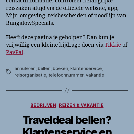
contactinformatie. Controleer belangrijke
reiszaken altijd via de officiële website, app,
Mijn-omgeving, reisbescheiden of noodlijn van
BungalowSpecials.
Heeft deze pagina je geholpen? Dan kun je
vrijwillig een kleine bijdrage doen via
Tikkie
of
PayPal
.
annuleren
,
bellen
,
boeken
,
klantenservice
,
Tags
reisorganisatie
,
telefoonnummer
,
vakantie
Categorieën
BEDRIJVEN
REIZEN & VAKANTIE
Traveldeal bellen?
Klantenservice en