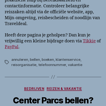
praktische hulp bij bereikbaarheid en
contactinformatie. Controleer belangrijke
reiszaken altijd via de officiële website, app,
Mijn-omgeving, reisbescheiden of noodlijn van
Traveldeal.
Heeft deze pagina je geholpen? Dan kun je
vrijwillig een kleine bijdrage doen via
Tikkie
of
PayPal
.
annuleren
,
bellen
,
boeken
,
klantenservice
,
Tags
reisorganisatie
,
telefoonnummer
,
vakantie
Categorieën
BEDRIJVEN
REIZEN & VAKANTIE
Center Parcs bellen?