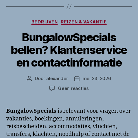
Categorieën
BEDRIJVEN
REIZEN & VAKANTIE
BungalowSpecials
bellen? Klantenservice
en contactinformatie
Door
alexander
mei 23, 2026
Berichtauteur
Berichtdatum
op
Geen reacties
BungalowSpecials
bellen?
Klantenservice
BungalowSpecials
is relevant voor vragen over
en
vakanties, boekingen, annuleringen,
contactinformatie
reisbescheiden, accommodaties, vluchten,
transfers, klachten, noodhulp of contact met de