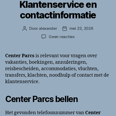
Klantenservice en
contactinformatie
Door
alexander
mei 23, 2026
Berichtauteur
Berichtdatum
op
Geen reacties
Center
Parcs
bellen?
Center Parcs
is relevant voor vragen over
Klantenservice
vakanties, boekingen, annuleringen,
en
reisbescheiden, accommodaties, vluchten,
contactinformatie
transfers, klachten, noodhulp of contact met de
klantenservice.
Center Parcs bellen
Het gevonden telefoonnummer van
Center