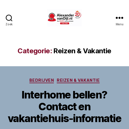
Zoek
Menu
AlexandervanDijl.nl
Categorie:
Reizen & Vakantie
Categorieën
BEDRIJVEN
REIZEN & VAKANTIE
Interhome bellen?
Contact en
vakantiehuis-informatie