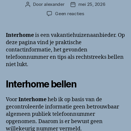
Door
alexander
mei 25, 2026
Berichtauteur
Berichtdatum
op
Geen reacties
Interhome
bellen?
Contact
Interhome
is een vakantiehuizenaanbieder. Op
en
deze pagina vind je praktische
vakantiehuis-
contactinformatie, het gevonden
informatie
telefoonnummer en tips als rechtstreeks bellen
niet lukt.
Interhome bellen
Voor
Interhome
heb ik op basis van de
gecontroleerde informatie geen betrouwbaar
algemeen publiek telefoonnummer
opgenomen. Daarom is er bewust geen
willekeurig nummer vermeld.