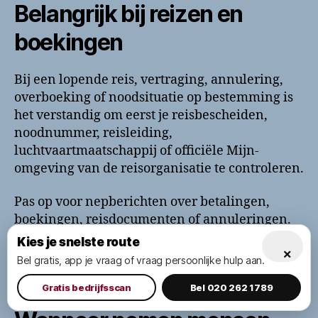
Belangrijk bij reizen en
boekingen
Bij een lopende reis, vertraging, annulering,
overboeking of noodsituatie op bestemming is
het verstandig om eerst je reisbescheiden,
noodnummer, reisleiding,
luchtvaartmaatschappij of officiële Mijn-
omgeving van de reisorganisatie te controleren.
Pas op voor nepberichten over betalingen,
boekingen, reisdocumenten of annuleringen.
Deel nooit zomaar je volledige betaalgegevens,
Kies je snelste route
×
inlogcodes of paspoortkopie via onbekende
Bel gratis, app je vraag of vraag persoonlijke hulp aan.
links.
Gratis bedrijfsscan
Bel 020 262 1789