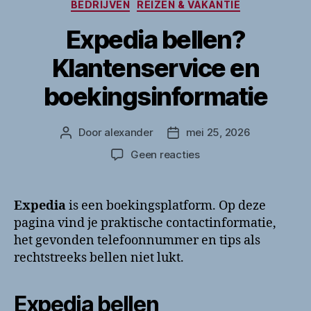
Categorieën
BEDRIJVEN
REIZEN & VAKANTIE
Expedia bellen?
Klantenservice en
boekingsinformatie
Door
alexander
mei 25, 2026
Berichtauteur
Berichtdatum
op
Geen reacties
Expedia
bellen?
Klantenservice
Expedia
is een boekingsplatform. Op deze
en
pagina vind je praktische contactinformatie,
boekingsinformatie
het gevonden telefoonnummer en tips als
rechtstreeks bellen niet lukt.
Expedia bellen