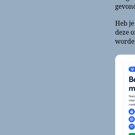
gevond
Heb je
deze o
worde