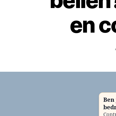
belle
en c
Ben 
bedr
Contr