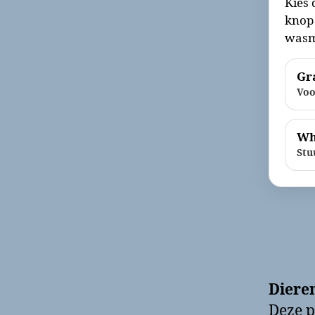
Kies 
knop 
wasm
Gra
Voo
Wh
Stu
Diere
Deze p