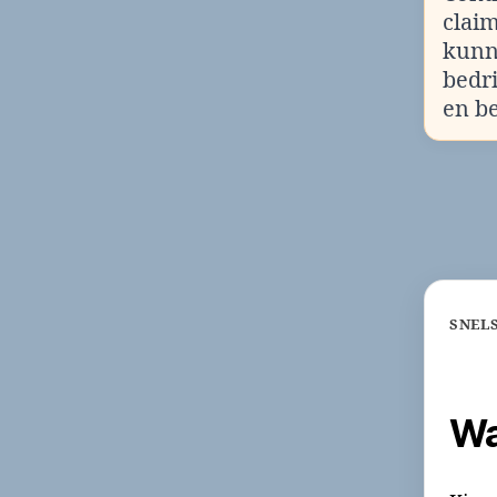
clai
kunn
bedr
en b
SNEL
Wa