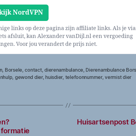
kijk NordVPN
ge links op deze pagina zijn affiliate links. Als je via
iets afsluit, kan Alexander vanDijl.nl een vergoeding
ngen. Voor jou verandert de prijs niet.
n
,
Borsele
,
contact
,
dierenambulance
,
Dierenambulance Bors
enhulp
,
gewond dier
,
huisdier
,
telefoonnummer
,
vermist dier
en?
Huisartsenpost B
formatie