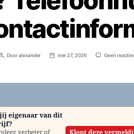
n? Telefoon
ontactinfor
Door
alexander
mei 27, 2026
Geen reactie
Berichtauteur
Berichtdatum
jij eigenaar van dit
ijf?
oleer, verbeter of
Klopt deze vermeld