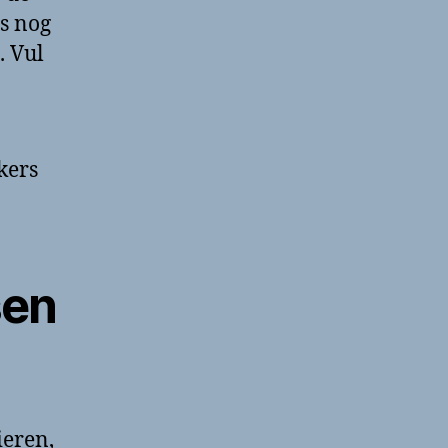
s nog
. Vul
kers
sen
ieren,