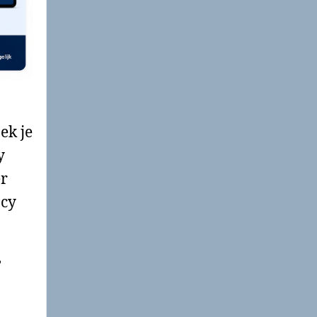
ek je
y
er
acy
,