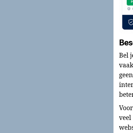
Bes
Bel 
vaak
geen
inte
bete
Voor
veel
webs