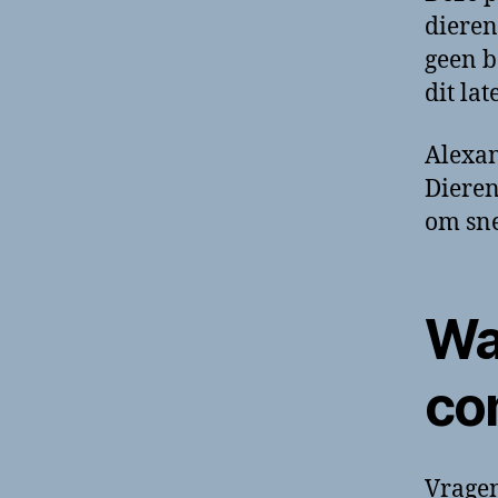
dieren
geen b
dit la
Alexan
Dieren
om sne
Wa
co
Vragen