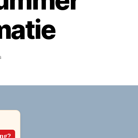
nummer
matie
op
s
Dierenambulance
Borsele
bellen?
Telefoonnummer
en
contactinformatie
ing?