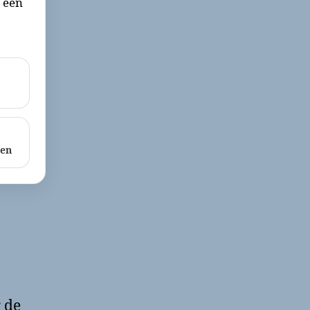
r een
ken
 de