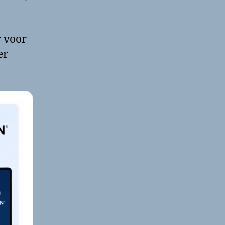
r voor
er