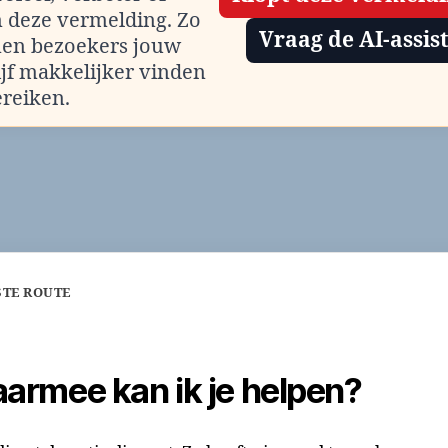
m deze vermelding. Zo
Vraag de AI-assis
en bezoekers jouw
ijf makkelijker vinden
ereiken.
STE ROUTE
armee kan ik je helpen?