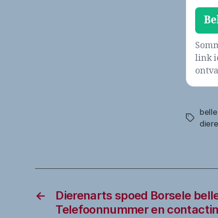
Be
Sommi
link 
ontva
belle
Tags
dier
←
Dierenarts spoed Borsele bell
Telefoonnummer en contactin