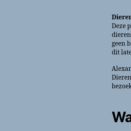
Diere
Deze p
dieren
geen b
dit la
Alexan
Dieren
bezoek
Wa