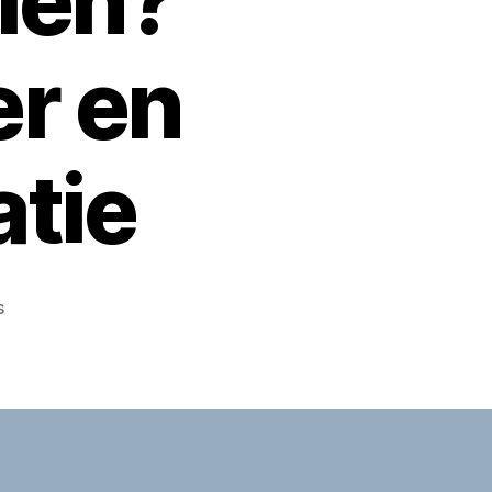
len?
r en
atie
op
s
Dierenambulance
Bunschoten
bellen?
Telefoonnummer
en
contactinformatie