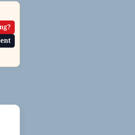
ing?
tent