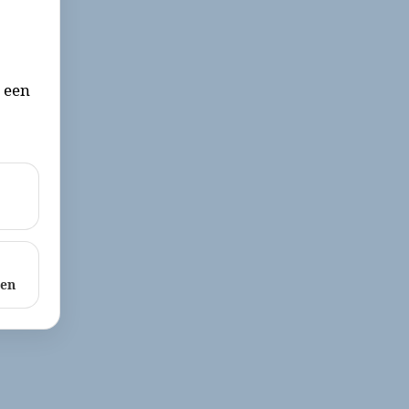
r een
ken