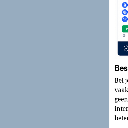
Bes
Bel 
vaak
geen
inte
bete