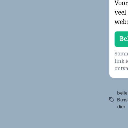
Voor
veel
webs
Be
Sommi
link 
ontva
belle
Buns
Tags
dier