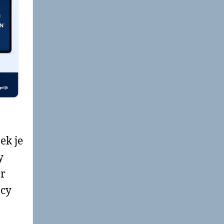
ek je
y
er
acy