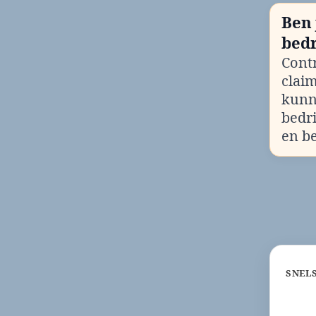
Ben 
bedr
Contr
clai
kunn
bedr
en b
SNEL