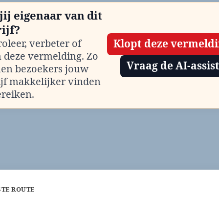
jij eigenaar van dit
ijf?
oleer, verbeter of
Klopt deze vermeld
m deze vermelding. Zo
Vraag de AI-assis
en bezoekers jouw
ijf makkelijker vinden
ereiken.
STE ROUTE