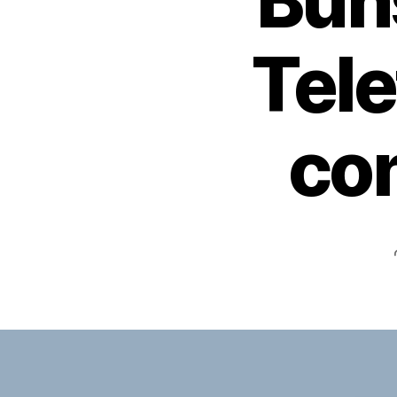
Bun
Tel
con