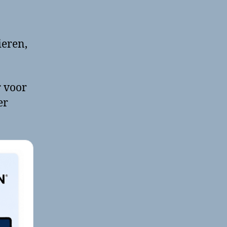
ieren,
r voor
er