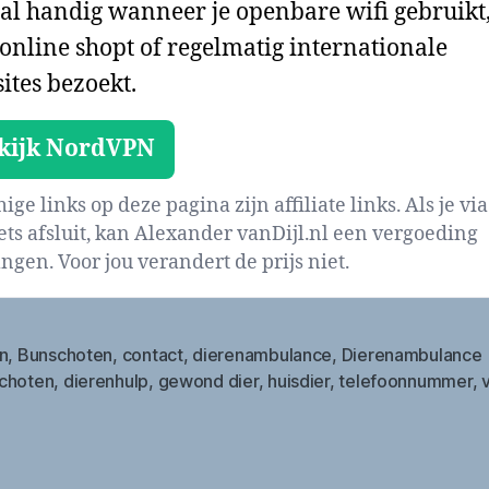
al handig wanneer je openbare wifi gebruikt
 online shopt of regelmatig internationale
ites bezoekt.
kijk NordVPN
ge links op deze pagina zijn affiliate links. Als je via
iets afsluit, kan Alexander vanDijl.nl een vergoeding
ngen. Voor jou verandert de prijs niet.
n
,
Bunschoten
,
contact
,
dierenambulance
,
Dierenambulance
choten
,
dierenhulp
,
gewond dier
,
huisdier
,
telefoonnummer
,