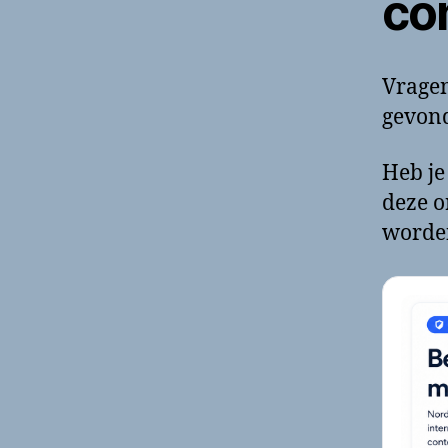
co
Vragen
gevond
Heb je
deze o
worde