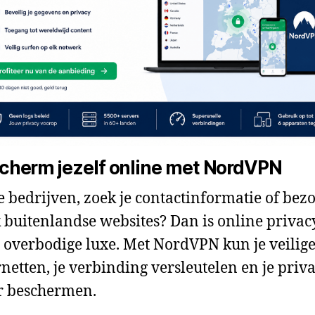
cherm jezelf online met NordVPN
je bedrijven, zoek je contactinformatie of bezo
 buitenlandse websites? Dan is online privac
 overbodige luxe. Met NordVPN kun je veilig
rnetten, je verbinding versleutelen en je priv
r beschermen.