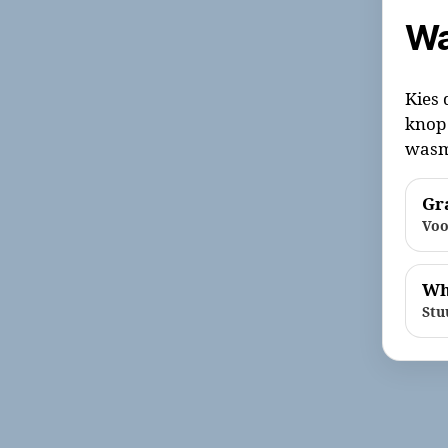
Wa
Kies 
knop 
wasm
Gra
Voo
Wh
Stu