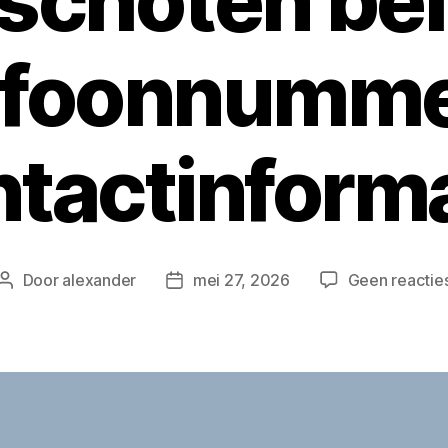
schoten bel
efoonnumme
tactinform
Door
alexander
mei 27, 2026
Geen reactie
Berichtauteur
Berichtdatum