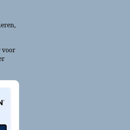
ieren,
r voor
er