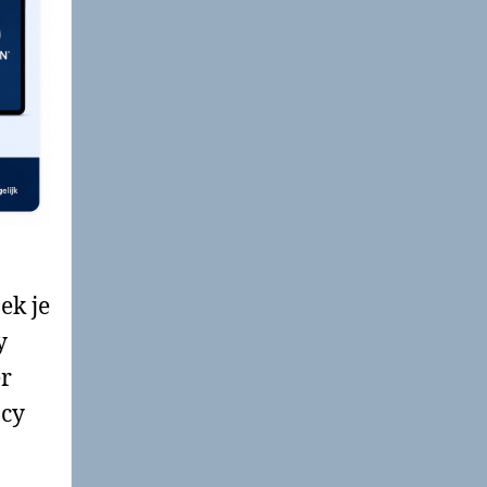
ek je
y
er
acy