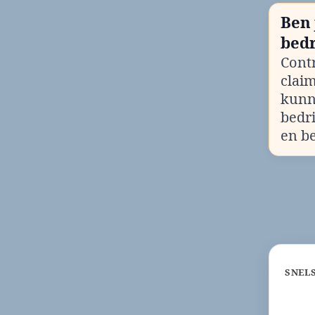
Ben 
bedr
Contr
clai
kunn
bedr
en b
SNEL