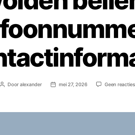
olden belle
efoonnumme
ntactinforma
Door
alexander
mei 27, 2026
Geen reactie
Berichtauteur
Berichtdatum