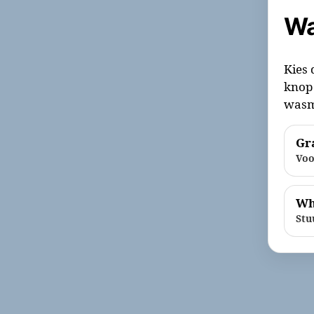
Wa
Kies 
knop 
wasm
Gra
Voo
Wh
Stu