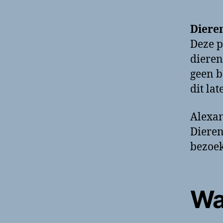
Diere
Deze p
dieren
geen b
dit la
Alexan
Dieren
bezoek
Wa