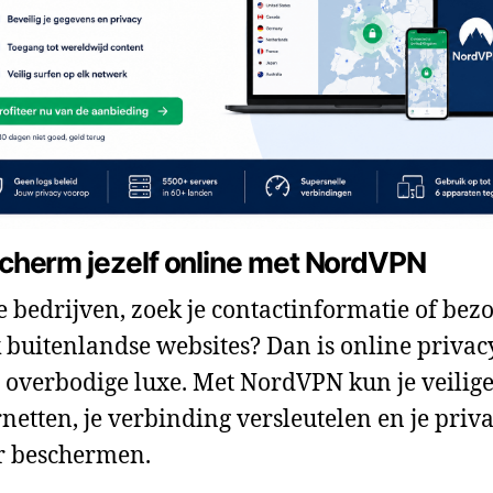
cherm jezelf online met NordVPN
je bedrijven, zoek je contactinformatie of bezo
 buitenlandse websites? Dan is online privac
 overbodige luxe. Met NordVPN kun je veilig
rnetten, je verbinding versleutelen en je priv
r beschermen.