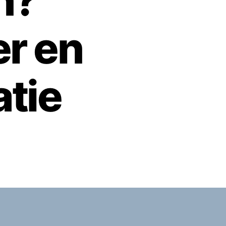
n?
r en
tie
op
s
Dierenambulance
De
Wolden
bellen?
Telefoonnummer
en
contactinformatie