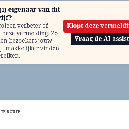
jij eigenaar van dit
ijf?
oleer, verbeter of
Klopt deze vermeld
m deze vermelding. Zo
Vraag de AI-assis
en bezoekers jouw
ijf makkelijker vinden
ereiken.
STE ROUTE