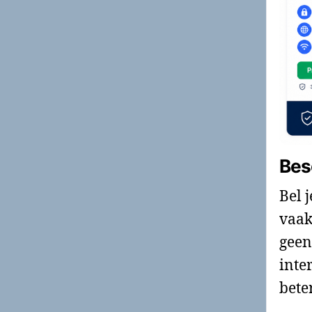
Bes
Bel 
vaak
geen
inte
bete