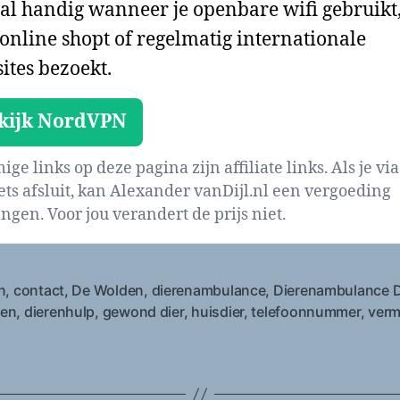
al handig wanneer je openbare wifi gebruikt
 online shopt of regelmatig internationale
ites bezoekt.
kijk NordVPN
ge links op deze pagina zijn affiliate links. Als je via
iets afsluit, kan Alexander vanDijl.nl een vergoeding
ngen. Voor jou verandert de prijs niet.
n
,
contact
,
De Wolden
,
dierenambulance
,
Dierenambulance 
en
,
dierenhulp
,
gewond dier
,
huisdier
,
telefoonnummer
,
verm