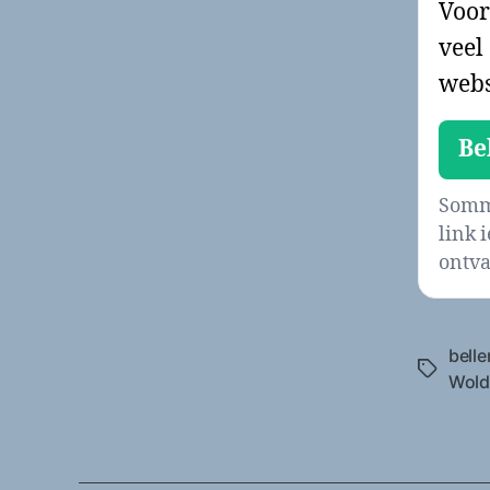
Voor
veel
webs
Be
Sommi
link 
ontva
belle
Tags
Wold