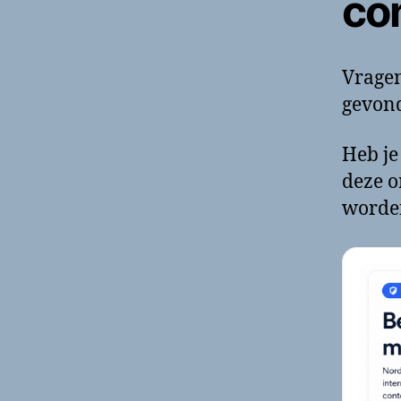
co
Vragen
gevond
Heb je
deze o
worde