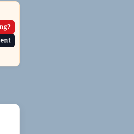
ing?
tent