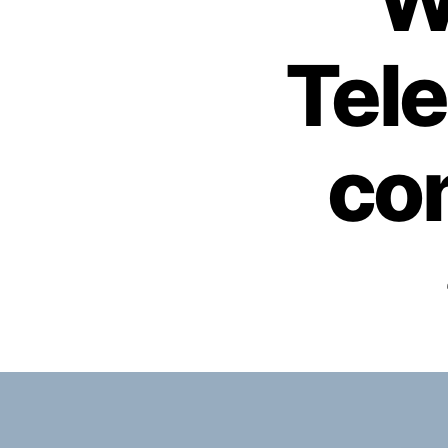
W
Tel
co