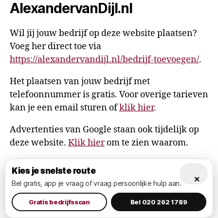
AlexandervanDijl.nl
Wil jij jouw bedrijf op deze website plaatsen?
Voeg her direct toe via
https://alexandervandijl.nl/bedrijf-toevoegen/
.
Het plaatsen van jouw bedrijf met
telefoonnummer is gratis. Voor overige tarieven
kan je een email sturen of
klik hier
.
Advertenties van Google staan ook tijdelijk op
deze website.
Klik hier
om te zien waarom.
Kies je snelste route
×
Bel gratis, app je vraag of vraag persoonlijke hulp aan.
© 2026
AlexandervanDijl.nl
Omhoog
↑
Privacy Policy
Gratis bedrijfsscan
Bel 020 262 1789