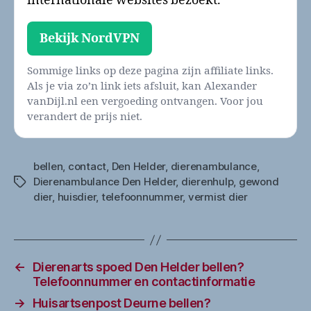
internationale websites bezoekt.
Bekijk NordVPN
Sommige links op deze pagina zijn affiliate links.
Als je via zo’n link iets afsluit, kan Alexander
vanDijl.nl een vergoeding ontvangen. Voor jou
verandert de prijs niet.
bellen
,
contact
,
Den Helder
,
dierenambulance
,
Dierenambulance Den Helder
,
dierenhulp
,
gewond
Tags
dier
,
huisdier
,
telefoonnummer
,
vermist dier
←
Dierenarts spoed Den Helder bellen?
Telefoonnummer en contactinformatie
→
Huisartsenpost Deurne bellen?