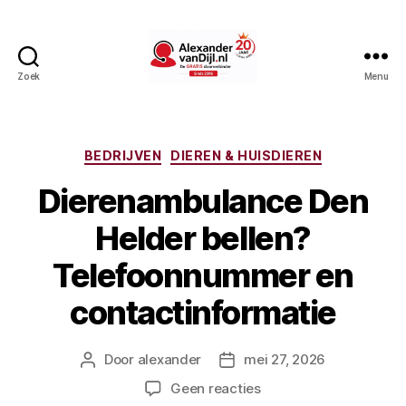
Zoek
Menu
AlexandervanDijl.nl
Categorieën
BEDRIJVEN
DIEREN & HUISDIEREN
Dierenambulance Den
Helder bellen?
Telefoonnummer en
contactinformatie
Door
alexander
mei 27, 2026
Berichtauteur
Berichtdatum
op
Geen reacties