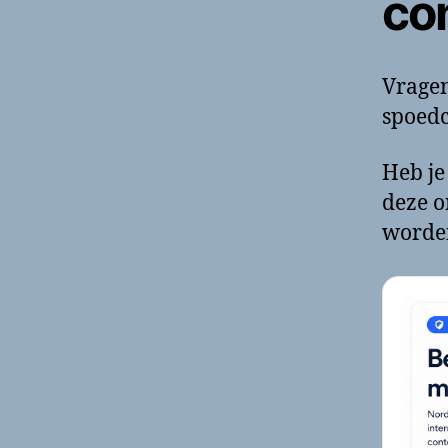
co
Vragen
spoedc
Heb je
deze o
worde