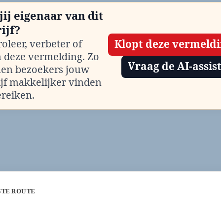
jij eigenaar van dit
ijf?
oleer, verbeter of
Klopt deze vermeld
m deze vermelding. Zo
Vraag de AI-assis
en bezoekers jouw
ijf makkelijker vinden
ereiken.
STE ROUTE