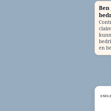
Ben 
bedr
Contr
clai
kunn
bedr
en b
SNEL