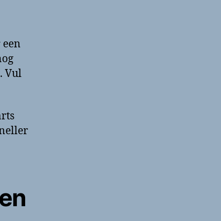
r een
nog
. Vul
rts
neller
sen