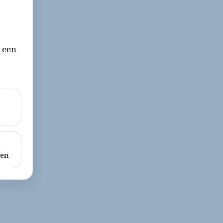
r een
ken