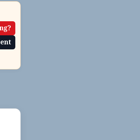
ing?
tent