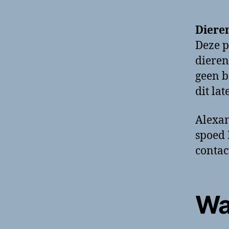
Diere
Deze p
dieren
geen b
dit la
Alexan
spoed 
contac
Wa