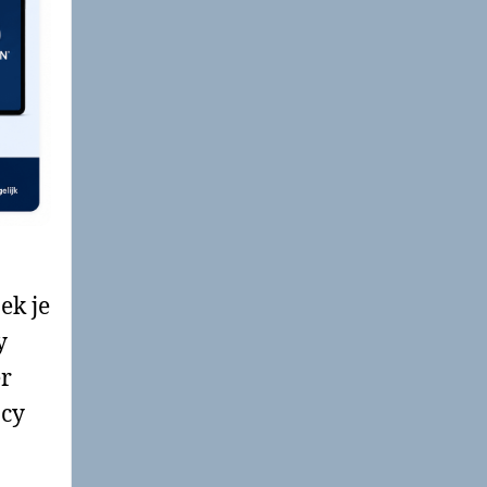
ek je
y
er
acy