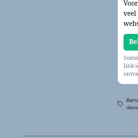
Voor
veel
webs
Be
Sommi
link 
ontva
Barn
Tags
diere