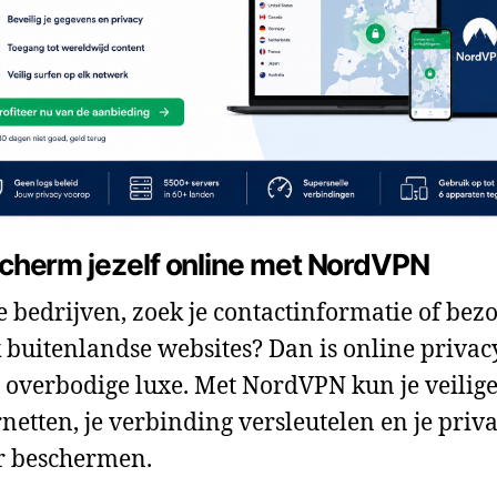
cherm jezelf online met NordVPN
je bedrijven, zoek je contactinformatie of bezo
 buitenlandse websites? Dan is online privac
 overbodige luxe. Met NordVPN kun je veilig
rnetten, je verbinding versleutelen en je priv
r beschermen.