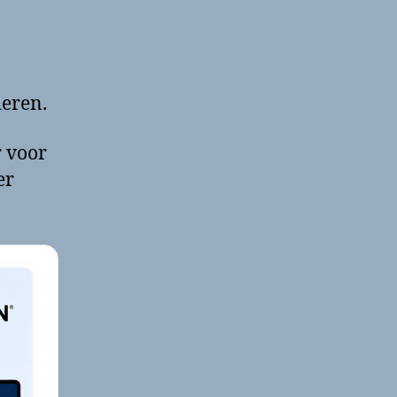
ieren.
r voor
er