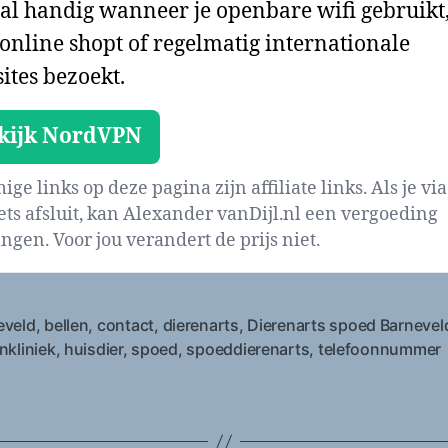
al handig wanneer je openbare wifi gebruikt
 online shopt of regelmatig internationale
ites bezoekt.
kijk NordVPN
ge links op deze pagina zijn affiliate links. Als je via
iets afsluit, kan Alexander vanDijl.nl een vergoeding
ngen. Voor jou verandert de prijs niet.
eveld
,
bellen
,
contact
,
dierenarts
,
Dierenarts spoed Barnevel
nkliniek
,
huisdier
,
spoed
,
spoeddierenarts
,
telefoonnummer