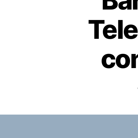
Ba
Tel
co