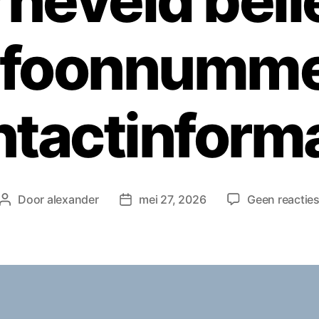
rneveld bell
efoonnumme
ntactinforma
Door
alexander
mei 27, 2026
Geen reactie
Berichtauteur
Berichtdatum