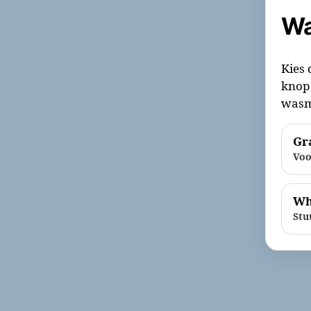
Wa
Kies 
knop 
wasm
Gra
Voo
Wh
Stu