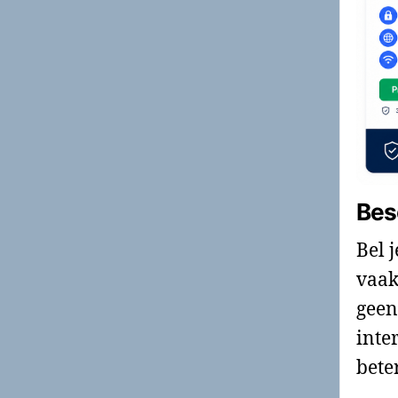
Bes
Bel 
vaak
geen
inte
bete