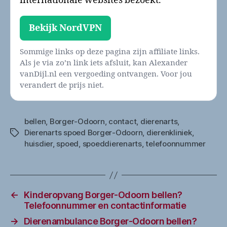
internationale websites bezoekt.
Bekijk NordVPN
Sommige links op deze pagina zijn affiliate links.
Als je via zo’n link iets afsluit, kan Alexander
vanDijl.nl een vergoeding ontvangen. Voor jou
verandert de prijs niet.
bellen
,
Borger-Odoorn
,
contact
,
dierenarts
,
Dierenarts spoed Borger-Odoorn
,
dierenkliniek
,
Tags
huisdier
,
spoed
,
spoeddierenarts
,
telefoonnummer
←
Kinderopvang Borger-Odoorn bellen?
Telefoonnummer en contactinformatie
→
Dierenambulance Borger-Odoorn bellen?