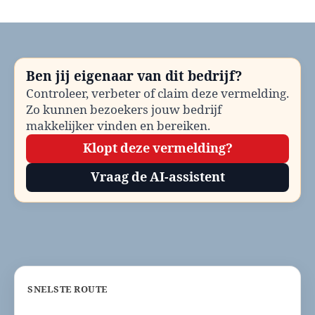
Dierenarts
spoed
Borger-
Odoorn
bellen?
Ben jij eigenaar van dit bedrijf?
Telefoonnummer
Controleer, verbeter of claim deze vermelding.
en
Zo kunnen bezoekers jouw bedrijf
contactinformatie
makkelijker vinden en bereiken.
Klopt deze vermelding?
Vraag de AI-assistent
SNELSTE ROUTE