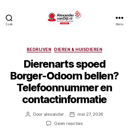
Zoek
Menu
AlexandervanDijl.nl
Categorieën
BEDRIJVEN
DIEREN & HUISDIEREN
Dierenarts spoed
Borger-Odoorn bellen?
Telefoonnummer en
contactinformatie
Door
alexander
mei 27, 2026
Berichtauteur
Berichtdatum
op
Geen reacties