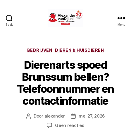
Zoek
Menu
AlexandervanDijl.nl
Categorieën
BEDRIJVEN
DIEREN & HUISDIEREN
Dierenarts spoed
Brunssum bellen?
Telefoonnummer en
contactinformatie
Door
alexander
mei 27, 2026
Berichtauteur
Berichtdatum
op
Geen reacties