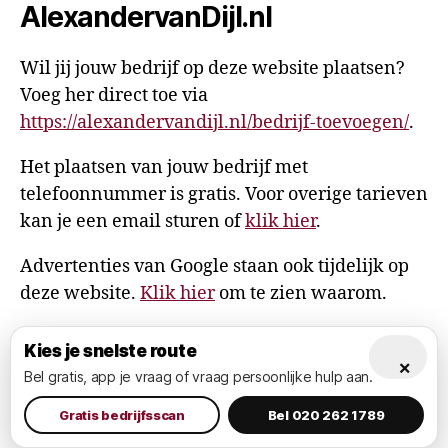
AlexandervanDijl.nl
Wil jij jouw bedrijf op deze website plaatsen?
Voeg her direct toe via
https://alexandervandijl.nl/bedrijf-toevoegen/
.
Het plaatsen van jouw bedrijf met
telefoonnummer is gratis. Voor overige tarieven
kan je een email sturen of
klik hier
.
Advertenties van Google staan ook tijdelijk op
deze website.
Klik hier
om te zien waarom.
Kies je snelste route
×
Bel gratis, app je vraag of vraag persoonlijke hulp aan.
© 2026
AlexandervanDijl.nl
Omhoog
↑
Privacy Policy
Gratis bedrijfsscan
Bel 020 262 1789