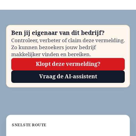
Dierenarts
spoed
Brunssum
bellen?
Telefoonnummer
Ben jij eigenaar van dit bedrijf?
en
Controleer, verbeter of claim deze vermelding.
contactinformatie
Zo kunnen bezoekers jouw bedrijf
makkelijker vinden en bereiken.
Klopt deze vermelding?
Vraag de AI-assistent
SNELSTE ROUTE