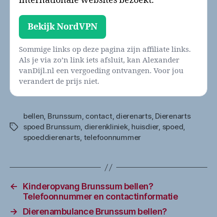
internationale websites bezoekt.
Bekijk NordVPN
Sommige links op deze pagina zijn affiliate links.
Als je via zo’n link iets afsluit, kan Alexander
vanDijl.nl een vergoeding ontvangen. Voor jou
verandert de prijs niet.
bellen
,
Brunssum
,
contact
,
dierenarts
,
Dierenarts
spoed Brunssum
,
dierenkliniek
,
huisdier
,
spoed
,
Tags
spoeddierenarts
,
telefoonnummer
←
Kinderopvang Brunssum bellen?
Telefoonnummer en contactinformatie
→
Dierenambulance Brunssum bellen?