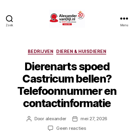
Zoek
Menu
AlexandervanDijl.nl
Categorieën
BEDRIJVEN
DIEREN & HUISDIEREN
Dierenarts spoed
Castricum bellen?
Telefoonnummer en
contactinformatie
Door
alexander
mei 27, 2026
Berichtauteur
Berichtdatum
op
Geen reacties