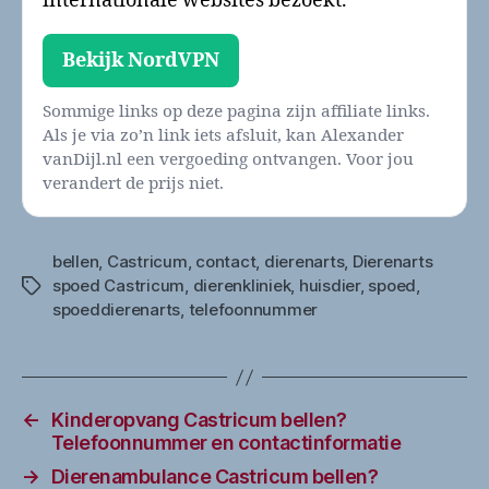
internationale websites bezoekt.
Bekijk NordVPN
Sommige links op deze pagina zijn affiliate links.
Als je via zo’n link iets afsluit, kan Alexander
vanDijl.nl een vergoeding ontvangen. Voor jou
verandert de prijs niet.
bellen
,
Castricum
,
contact
,
dierenarts
,
Dierenarts
spoed Castricum
,
dierenkliniek
,
huisdier
,
spoed
,
Tags
spoeddierenarts
,
telefoonnummer
←
Kinderopvang Castricum bellen?
Telefoonnummer en contactinformatie
→
Dierenambulance Castricum bellen?