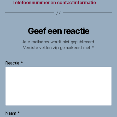
Telefoonnummer en contactinformatie
Geef een reactie
Je e-mailadres wordt niet gepubliceerd.
Vereiste velden zijn gemarkeerd met
*
Reactie
*
Naam
*