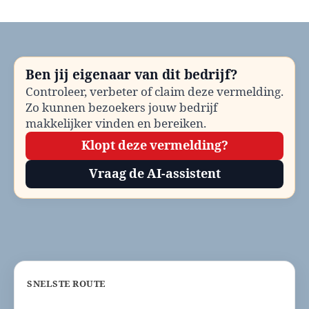
Dierenarts
spoed
Castricum
bellen?
Telefoonnummer
Ben jij eigenaar van dit bedrijf?
en
Controleer, verbeter of claim deze vermelding.
contactinformatie
Zo kunnen bezoekers jouw bedrijf
makkelijker vinden en bereiken.
Klopt deze vermelding?
Vraag de AI-assistent
SNELSTE ROUTE