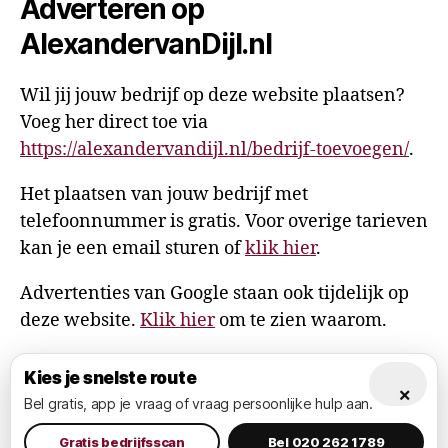
Adverteren op
AlexandervanDijl.nl
Wil jij jouw bedrijf op deze website plaatsen?
Voeg her direct toe via
https://alexandervandijl.nl/bedrijf-toevoegen/
.
Het plaatsen van jouw bedrijf met
telefoonnummer is gratis. Voor overige tarieven
kan je een email sturen of
klik hier
.
Advertenties van Google staan ook tijdelijk op
deze website.
Klik hier
om te zien waarom.
Kies je snelste route
×
Bel gratis, app je vraag of vraag persoonlijke hulp aan.
© 2026
AlexandervanDijl.nl
Omhoog
↑
Privacy Policy
Gratis bedrijfsscan
Bel 020 262 1789