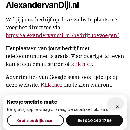
AlexandervanDijl.nl
Wil jij jouw bedrijf op deze website plaatsen?
Voeg her direct toe via
https://alexandervandijl.nl/bedrijf-toevoegen/
.
Het plaatsen van jouw bedrijf met
telefoonnummer is gratis. Voor overige tarieven
kan je een email sturen of
klik hier
.
Advertenties van Google staan ook tijdelijk op
deze website.
Klik hier
om te zien waarom.
Kies je snelste route
×
Bel gratis, app je vraag of vraag persoonlijke hulp aan.
© 2026
AlexandervanDijl.nl
Omhoog
↑
Privacy Policy
Gratis bedrijfsscan
Bel 020 262 1789