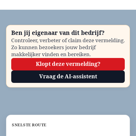
Dierenopvang
en
asiel
Gennep
bellen?
Ben jij eigenaar van dit bedrijf?
Telefoonnummer
Controleer, verbeter of claim deze vermelding.
en
Zo kunnen bezoekers jouw bedrijf
contactinformatie
makkelijker vinden en bereiken.
Klopt deze vermelding?
Vraag de AI-assistent
SNELSTE ROUTE