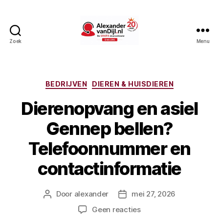
Zoek
Menu
AlexandervanDijl.nl
Categorieën
BEDRIJVEN
DIEREN & HUISDIEREN
Dierenopvang en asiel
Gennep bellen?
Telefoonnummer en
contactinformatie
Door
alexander
mei 27, 2026
Berichtauteur
Berichtdatum
op
Geen reacties