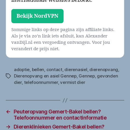
internationale websites bezoekt.
Bekijk NordVPN
Sommige links op deze pagina zijn affiliate links.
Als je via zo’n link iets afsluit, kan Alexander
vanDijl.nl een vergoeding ontvangen. Voor jou
verandert de prijs niet.
adoptie
,
bellen
,
contact
,
dierenasiel
,
dierenopvang
,
Dierenopvang en asiel Gennep
,
Gennep
,
gevonden
Tags
dier
,
telefoonnummer
,
vermist dier
←
Peuteropvang Gemert-Bakel bellen?
Telefoonnummer en contactinformatie
→
Dierenklinieken Gemert-Bakel bellen?