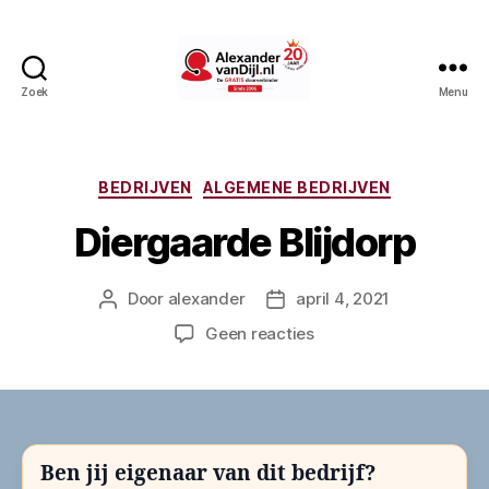
Zoek
Menu
AlexandervanDijl.nl
Categorieën
BEDRIJVEN
ALGEMENE BEDRIJVEN
Diergaarde Blijdorp
Door
alexander
april 4, 2021
Berichtauteur
Berichtdatum
op
Geen reacties
Diergaarde
Blijdorp
Ben jij eigenaar van dit bedrijf?