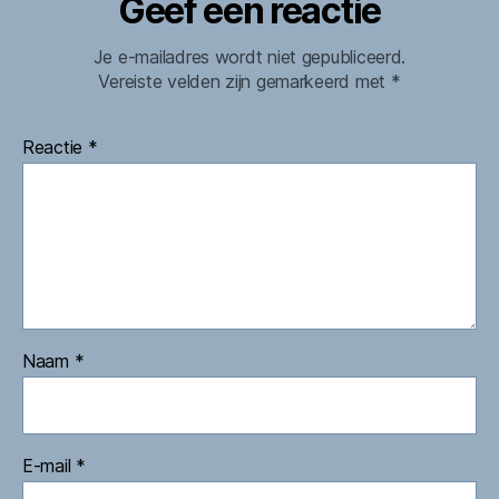
Geef een reactie
Je e-mailadres wordt niet gepubliceerd.
Vereiste velden zijn gemarkeerd met
*
Reactie
*
Naam
*
E-mail
*