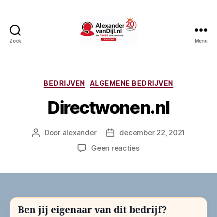
Zoek
Menu
AlexandervanDijl.nl
Categorieën
BEDRIJVEN
ALGEMENE BEDRIJVEN
Directwonen.nl
Door
alexander
december 22, 2021
Berichtauteur
Berichtdatum
op
Geen reacties
Directwonen.nl
Ben jij eigenaar van dit bedrijf?