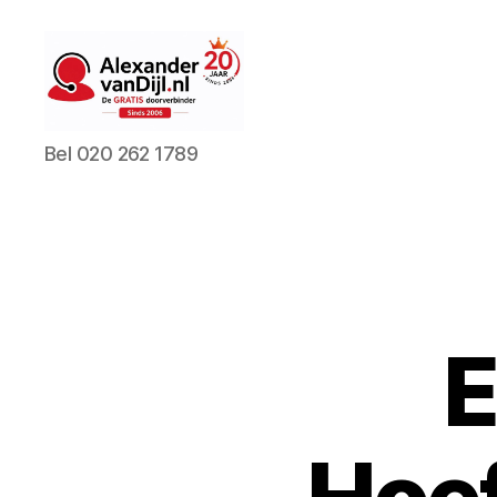
AlexandervanDijl.nl
Bel 020 262 1789
E