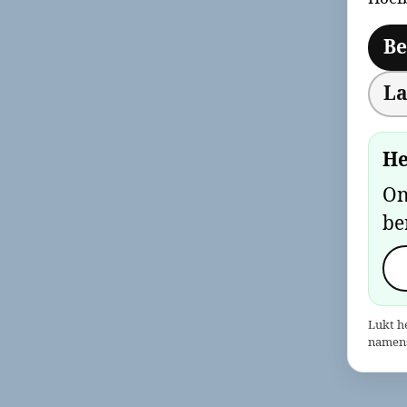
Be
La
He
On
be
Lukt h
namens