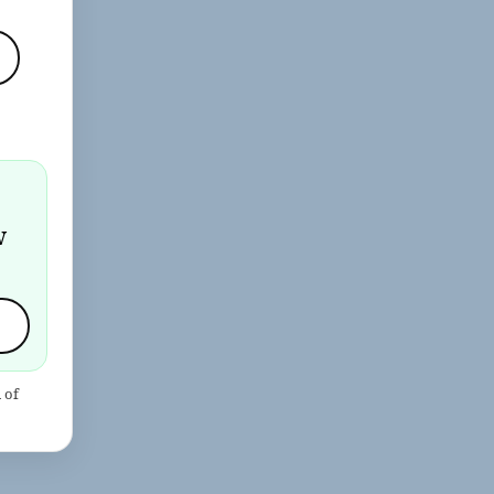
j
w
 of