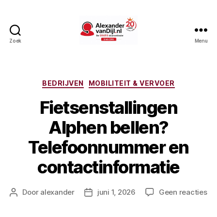
Zoek
Menu
AlexandervanDijl.nl
Categorieën
BEDRIJVEN
MOBILITEIT & VERVOER
Fietsenstallingen
Alphen bellen?
Telefoonnummer en
contactinformatie
op
Door
alexander
juni 1, 2026
Geen reacties
Berichtauteur
Berichtdatum
Fi
Al