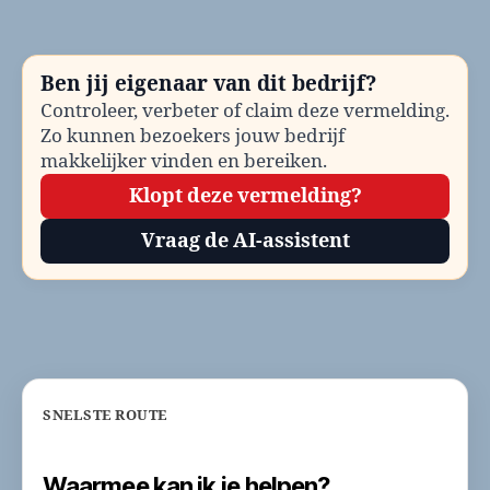
be
Te
en
Ben jij eigenaar van dit bedrijf?
co
Controleer, verbeter of claim deze vermelding.
Zo kunnen bezoekers jouw bedrijf
makkelijker vinden en bereiken.
Klopt deze vermelding?
Vraag de AI-assistent
SNELSTE ROUTE
Waarmee kan ik je helpen?