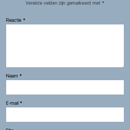
Vereiste velden zijn gemarkeerd met
*
Reactie
*
Naam
*
E-mail
*