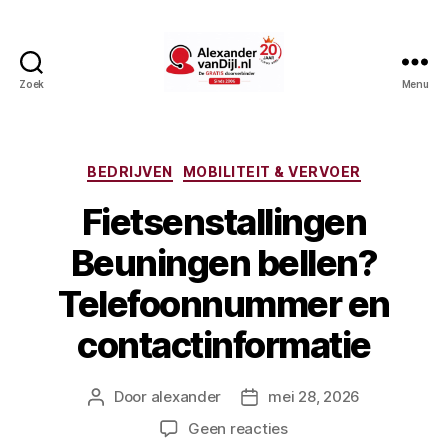
Zoek
Menu
AlexandervanDijl.nl
Categorieën
BEDRIJVEN
MOBILITEIT & VERVOER
Fietsenstallingen
Beuningen bellen?
Telefoonnummer en
contactinformatie
Door
alexander
mei 28, 2026
Berichtauteur
Berichtdatum
op
Geen reacties