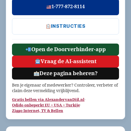
1-777-872-8114
INSTRUCTIES
Open de Doorverbinder-app
Vraag de AI-assistent
Deze pagina beheren?
Ben je eigenaar of medewerker? Controleer, verbeter of
claim deze vermelding vrijblijvend.
Gratis bellen via AlexandervanDijl.nl
·
Odido onbeperkt EU + USA + Turkije
·
Ziggo Internet, TV & Bellen