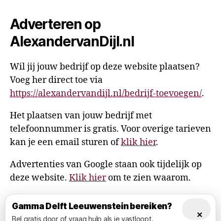
Adverteren op
AlexandervanDijl.nl
Wil jij jouw bedrijf op deze website plaatsen?
Voeg her direct toe via
https://alexandervandijl.nl/bedrijf-toevoegen/
.
Het plaatsen van jouw bedrijf met
telefoonnummer is gratis. Voor overige tarieven
kan je een email sturen of
klik hier
.
Advertenties van Google staan ook tijdelijk op
deze website.
Klik hier
om te zien waarom.
Gamma Delft Leeuwenstein bereiken?
×
Bel gratis door of vraag hulp als je vastloopt.
© 2026
AlexandervanDijl.nl
Omhoog
↑