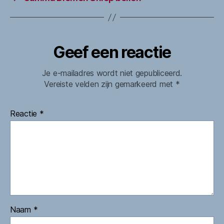
Geef een reactie
Je e-mailadres wordt niet gepubliceerd.
Vereiste velden zijn gemarkeerd met
*
Reactie
*
Naam
*