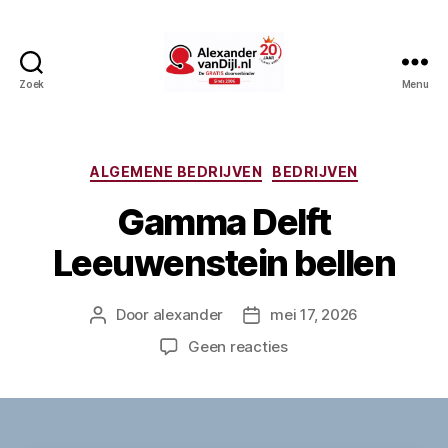
Zoek
Menu
AlexandervanDijl.nl
Categorieën
ALGEMENE BEDRIJVEN
BEDRIJVEN
Gamma Delft
Leeuwenstein bellen
Door
alexander
mei 17, 2026
Berichtauteur
Berichtdatum
op
Geen reacties
Gamma
Delft
Leeuwenstein
bellen