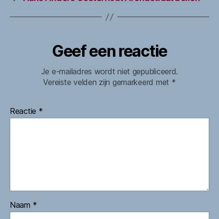
Geef een reactie
Je e-mailadres wordt niet gepubliceerd.
Vereiste velden zijn gemarkeerd met
*
Reactie
*
Naam
*