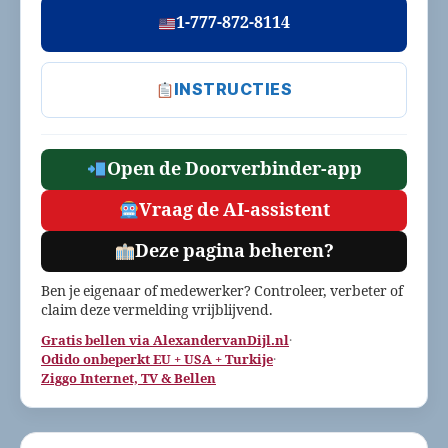
1-777-872-8114
INSTRUCTIES
Open de Doorverbinder-app
Vraag de AI-assistent
Deze pagina beheren?
Ben je eigenaar of medewerker? Controleer, verbeter of
claim deze vermelding vrijblijvend.
Gratis bellen via AlexandervanDijl.nl
·
Odido onbeperkt EU + USA + Turkije
·
Ziggo Internet, TV & Bellen