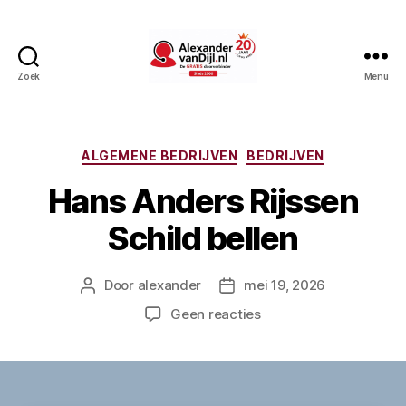
Zoek
Menu
AlexandervanDijl.nl
Categorieën
ALGEMENE BEDRIJVEN
BEDRIJVEN
Hans Anders Rijssen
Schild bellen
Door
alexander
mei 19, 2026
Berichtauteur
Berichtdatum
op
Geen reacties
Hans
Anders
Rijssen
Schild