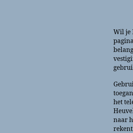
Wil je
pagina
belang
vestig
gebrui
Gebrui
toegan
het te
Heuvel
naar h
rekent