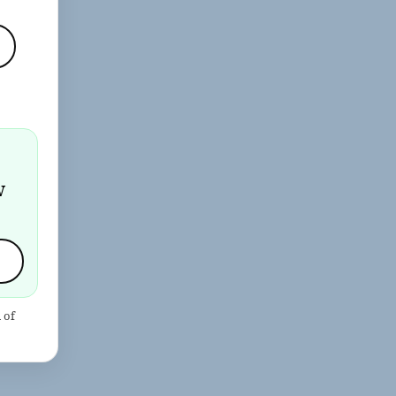
j
w
 of