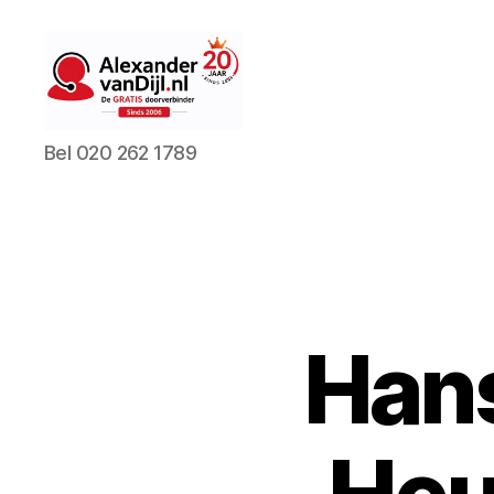
AlexandervanDijl.nl
Bel 020 262 1789
Hans