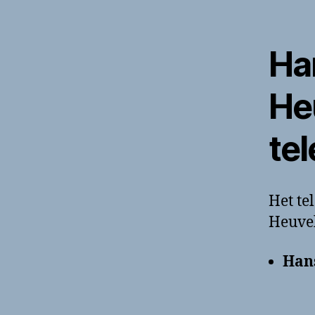
Ha
He
te
Het t
Heuvel
Hans