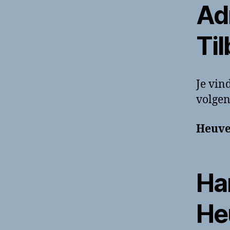
Ad
Ti
Je vin
volgen
Heuvel
Ha
Heu