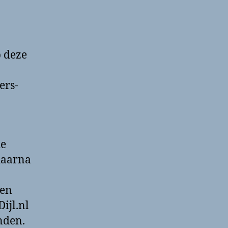
p deze
ers-
de
daarna
ten
ijl.nl
nden.