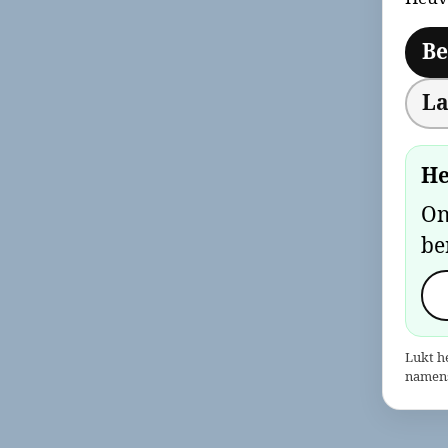
Be
La
He
On
be
Lukt h
namens