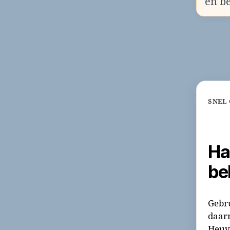
en b
SNEL
Ha
be
Gebru
daarn
Heuve