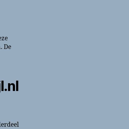
eze
. De
.nl
derdeel