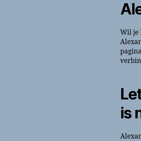
Al
Wil je
Alexan
pagina
verbin
Let
is
Alexan