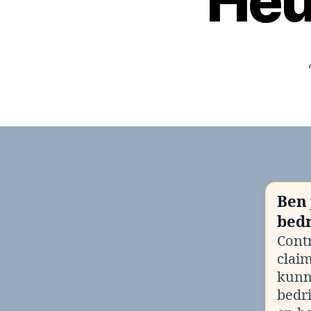
Heu
Ben 
bedr
Contr
clai
kunn
bedr