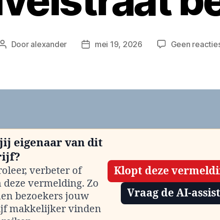
velstraat be
Door
alexander
mei 19, 2026
Geen reactie
Berichtauteur
Berichtdatum
jij eigenaar van dit
ijf?
oleer, verbeter of
Klopt deze vermeld
m deze vermelding. Zo
Vraag de AI-assis
en bezoekers jouw
ijf makkelijker vinden