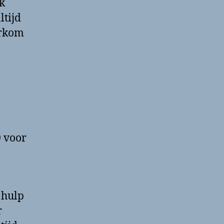
ak
ltijd
orkom
0 voor
 hulp
r