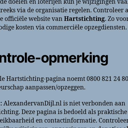
ede doelen en loterijen kun je wijzigingen va
treeks via de organisatie regelen. Controleer a
de officiële website van
Hartstichting
. Zo vo
odige kosten via commerciële opzegdiensten.
ntrole-opmerking
ële Hartstichting-pagina noemt 0800 821 24 8
eurschap aanpassen/opzeggen.
:
AlexandervanDijl.nl is niet verbonden aan
ichting. Deze pagina is bedoeld als praktische
reikbaarheid en contactinformatie. Controlee