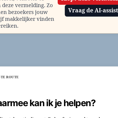
m deze vermelding. Zo
Vraag de AI-assis
en bezoekers jouw
ijf makkelijker vinden
ereiken.
STE ROUTE
armee kan ik je helpen?