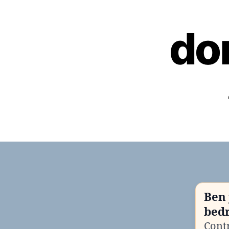
do
Ben 
bedr
Contr