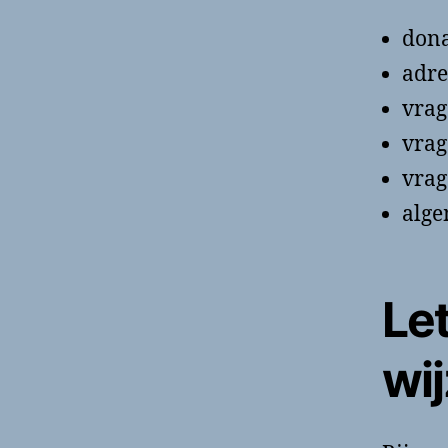
dona
adre
vrag
vrag
vrag
alge
Let
wi