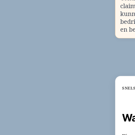
clai
kunn
bedr
en b
SNEL
Wa