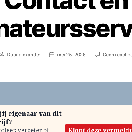
Contact en
nateursserv
Door
alexander
mei 25, 2026
Geen reactie
Berichtauteur
Berichtdatum
jij eigenaar van dit
ijf?
oleer, verbeter of
Klopt deze vermeld