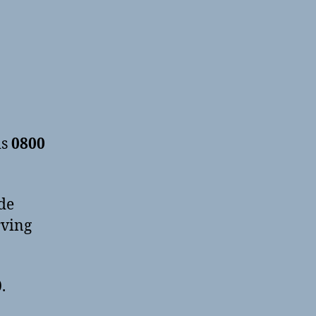
is
0800
de
rving
.