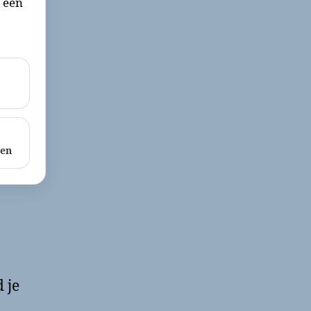
r een
ken
 je