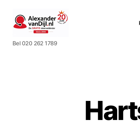
AlexandervanDijl.nl
Bel 020 262 1789
Hart