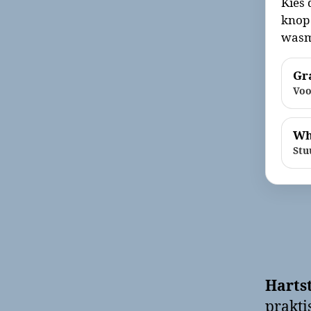
Kies 
knop 
wasm
Gra
Voo
Wh
Stu
Hartst
prakti