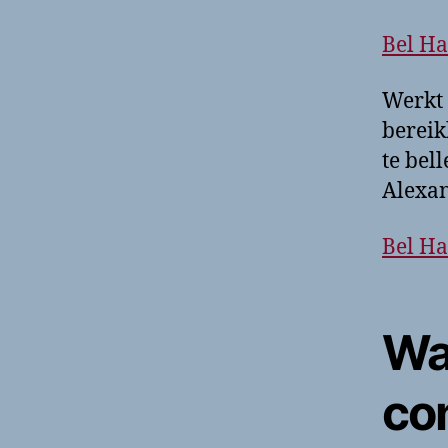
Bel Ha
Werkt 
bereik
te bel
Alexan
Bel Ha
Wa
co