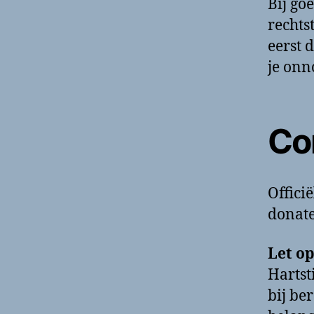
Bij go
rechts
eerst 
je onn
Co
Offici
donat
Let op
Hartst
bij be