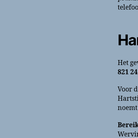
telefo
Har
Het g
821 24
Voor d
Hartst
noemt 
Berei
Wervin