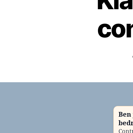
Kla
co
Ben 
bedr
Contr