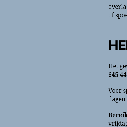
overla
of spo
HE
Het g
645 44
Voor s
dagen 
Berei
vrijda