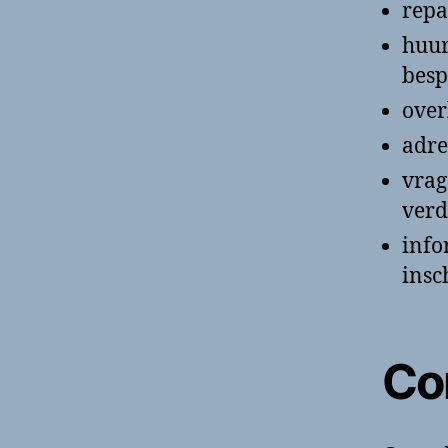
repa
huur
besp
over
adre
vrag
ver
info
insc
Co