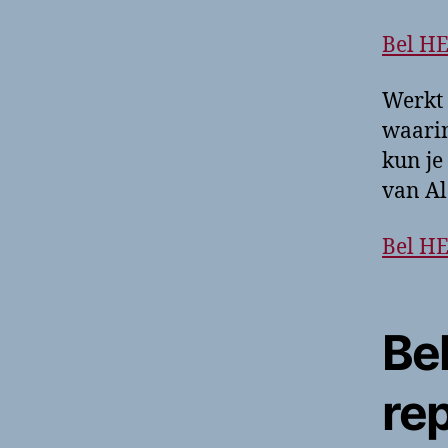
Bel H
Werkt 
waarin
kun je
van Al
Bel H
Bel
rep