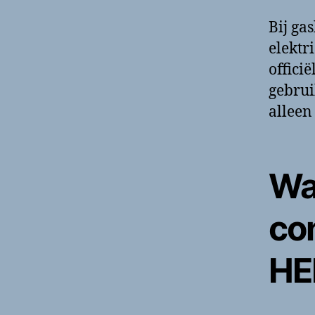
Bij gas
elektr
offici
gebrui
alleen
Wa
co
HE