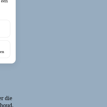
r een
ken
r die
rhoud,