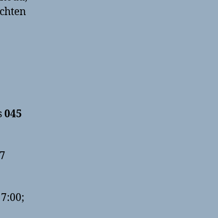
achten
s
045
 7
7:00;