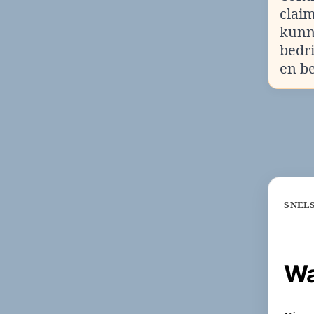
clai
kunn
bedr
en b
SNEL
Wa