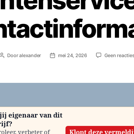
ntenservic
ntactinforma
Door
alexander
mei 24, 2026
Geen reactie
Berichtauteur
Berichtdatum
jij eigenaar van dit
ijf?
oleer, verbeter of
Klopt deze vermeld