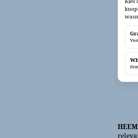
Kies 
knop 
wasm
Gra
Voo
Wh
Stu
HEEM
releva