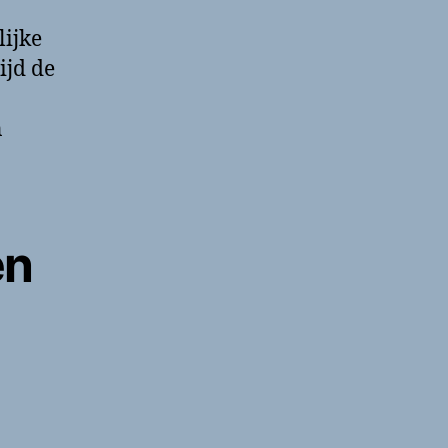
lijke
ijd de
n
en