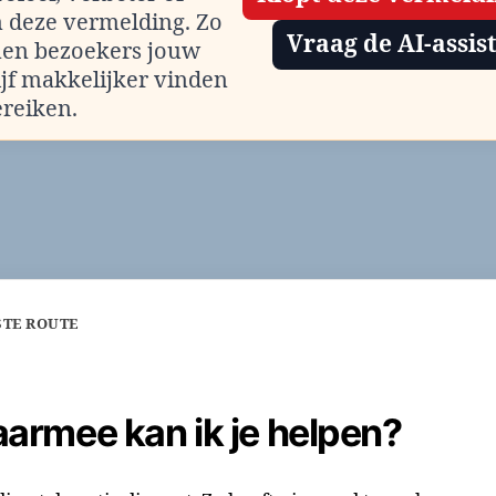
m deze vermelding. Zo
Vraag de AI-assis
en bezoekers jouw
ijf makkelijker vinden
ereiken.
STE ROUTE
armee kan ik je helpen?