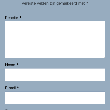
Vereiste velden zijn gemarkeerd met
*
Reactie
*
Naam
*
E-mail
*