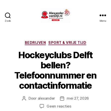
Zoek
Menu
AlexandervanDijl.nl
Categorieën
BEDRIJVEN
SPORT & VRIJE TIJD
Hockeyclubs Delft
bellen?
Telefoonnummer en
contactinformatie
Door
alexander
mei 27, 2026
Berichtauteur
Berichtdatum
op
Geen reacties