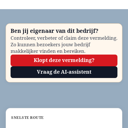
Hockeyclubs
Delft
bellen?
Telefoonnummer
en
Ben jij eigenaar van dit bedrijf?
contactinformatie
Controleer, verbeter of claim deze vermelding.
Zo kunnen bezoekers jouw bedrijf
makkelijker vinden en bereiken.
Klopt deze vermelding?
Vraag de AI-assistent
SNELSTE ROUTE