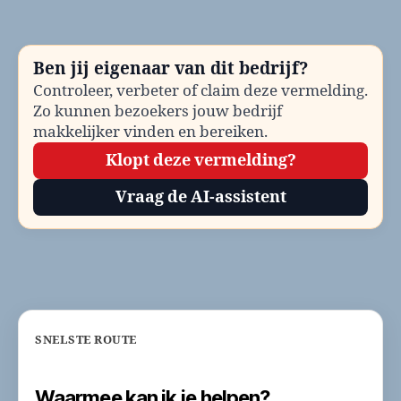
be
Te
en
Ben jij eigenaar van dit bedrijf?
co
Controleer, verbeter of claim deze vermelding.
Zo kunnen bezoekers jouw bedrijf
makkelijker vinden en bereiken.
Klopt deze vermelding?
Vraag de AI-assistent
SNELSTE ROUTE
Waarmee kan ik je helpen?