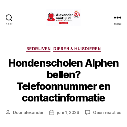
Zoek
Menu
AlexandervanDijl.nl
Categorieën
BEDRIJVEN
DIEREN & HUISDIEREN
Hondenscholen Alphen
bellen?
Telefoonnummer en
contactinformatie
op
Door
alexander
juni 1, 2026
Geen reacties
Berichtauteur
Berichtdatum
Ho
Al