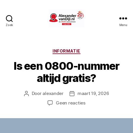
Zoek
Menu
AlexandervanDijl.nl
Categorieën
INFORMATIE
Is een 0800-nummer
altijd gratis?
Door
alexander
maart 19, 2026
Berichtauteur
Berichtdatum
op
Geen reacties
Is
een
0800-
nummer