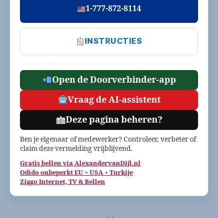
1-777-872-8114
INSTRUCTIES
Open de Doorverbinder-app
Vraag de AI-assistent
Deze pagina beheren?
Ben je eigenaar of medewerker? Controleer, verbeter of
claim deze vermelding vrijblijvend.
Gratis bellen via AlexandervanDijl.nl
·
Odido onbeperkt EU + USA + Turkije
·
Ziggo Internet, TV & Bellen