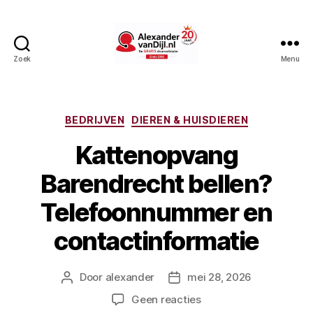
Zoek
Menu
AlexandervanDijl.nl
Categorieën
BEDRIJVEN
DIEREN & HUISDIEREN
Kattenopvang
Barendrecht bellen?
Telefoonnummer en
contactinformatie
Door
alexander
mei 28, 2026
Berichtauteur
Berichtdatum
op
Geen reacties