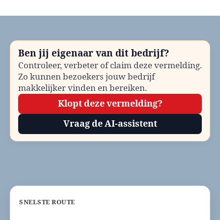
Kattenopvang
Barendrecht
bellen?
Telefoonnummer
en
Ben jij eigenaar van dit bedrijf?
contactinformatie
Controleer, verbeter of claim deze vermelding.
Zo kunnen bezoekers jouw bedrijf
makkelijker vinden en bereiken.
Klopt deze vermelding?
Vraag de AI-assistent
SNELSTE ROUTE