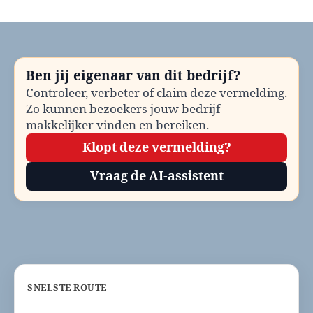
Kattenopvang
Best
bellen?
Telefoonnummer
en
Ben jij eigenaar van dit bedrijf?
contactinformatie
Controleer, verbeter of claim deze vermelding.
Zo kunnen bezoekers jouw bedrijf
makkelijker vinden en bereiken.
Klopt deze vermelding?
Vraag de AI-assistent
SNELSTE ROUTE