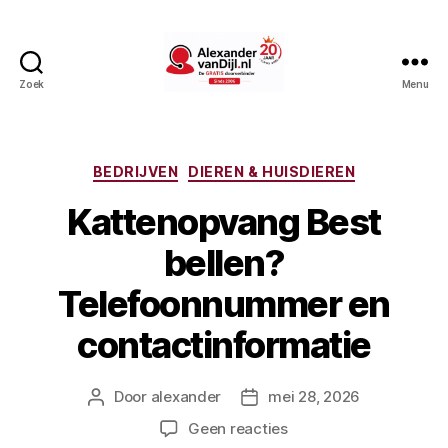
Zoek
Menu
AlexandervanDijl.nl
Categorieën
BEDRIJVEN
DIEREN & HUISDIEREN
Kattenopvang Best
bellen?
Telefoonnummer en
contactinformatie
Door
alexander
mei 28, 2026
Berichtauteur
Berichtdatum
op
Geen reacties