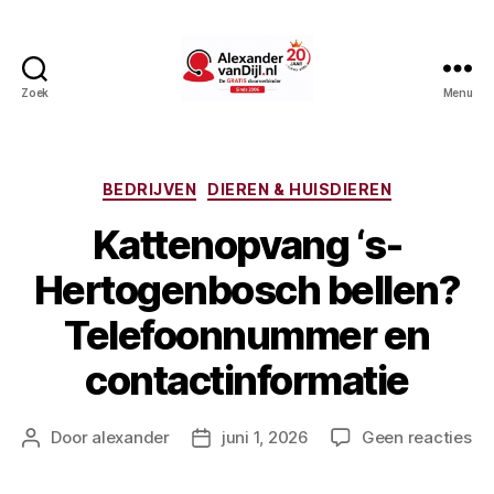
Zoek
Menu
AlexandervanDijl.nl
Categorieën
BEDRIJVEN
DIEREN & HUISDIEREN
Kattenopvang ‘s-
Hertogenbosch bellen?
Telefoonnummer en
contactinformatie
op
Door
alexander
juni 1, 2026
Geen reacties
Berichtauteur
Berichtdatum
Ka
‘s-