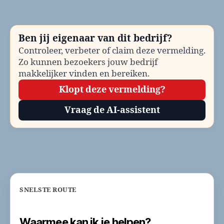
He
be
Te
Ben jij eigenaar van dit bedrijf?
en
Controleer, verbeter of claim deze vermelding.
co
Zo kunnen bezoekers jouw bedrijf
makkelijker vinden en bereiken.
Klopt deze vermelding?
Vraag de AI-assistent
SNELSTE ROUTE
Waarmee kan ik je helpen?