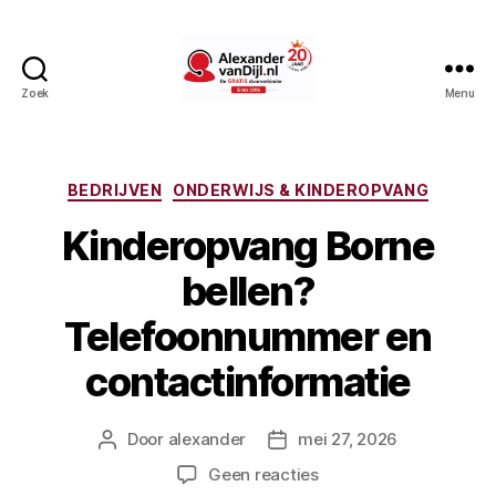
Zoek
Menu
AlexandervanDijl.nl
Categorieën
BEDRIJVEN
ONDERWIJS & KINDEROPVANG
Kinderopvang Borne
bellen?
Telefoonnummer en
contactinformatie
Door
alexander
mei 27, 2026
Berichtauteur
Berichtdatum
op
Geen reacties