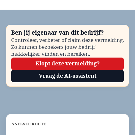
Kinderopvang
Borne
bellen?
Telefoonnummer
en
Ben jij eigenaar van dit bedrijf?
contactinformatie
Controleer, verbeter of claim deze vermelding.
Zo kunnen bezoekers jouw bedrijf
makkelijker vinden en bereiken.
Klopt deze vermelding?
Vraag de AI-assistent
SNELSTE ROUTE