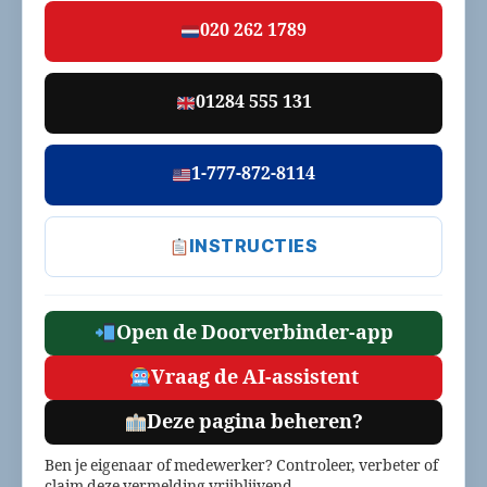
020 262 1789
01284 555 131
1-777-872-8114
INSTRUCTIES
Open de Doorverbinder-app
Vraag de AI-assistent
Deze pagina beheren?
Ben je eigenaar of medewerker? Controleer, verbeter of
claim deze vermelding vrijblijvend.