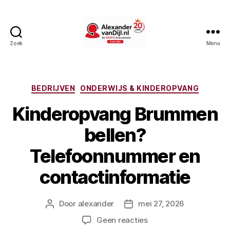
Zoek
Menu
AlexandervanDijl.nl
Categorieën
BEDRIJVEN
ONDERWIJS & KINDEROPVANG
Kinderopvang Brummen
bellen?
Telefoonnummer en
contactinformatie
Door
alexander
mei 27, 2026
Berichtauteur
Berichtdatum
op
Geen reacties