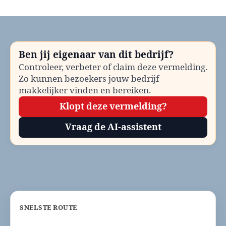
Kinderopvang
Brummen
bellen?
Telefoonnummer
en
Ben jij eigenaar van dit bedrijf?
contactinformatie
Controleer, verbeter of claim deze vermelding.
Zo kunnen bezoekers jouw bedrijf
makkelijker vinden en bereiken.
Klopt deze vermelding?
Vraag de AI-assistent
SNELSTE ROUTE