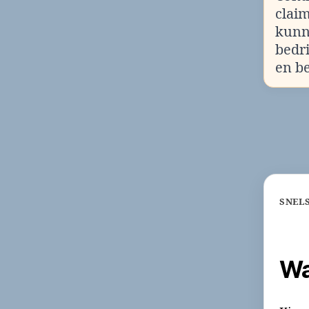
clai
kunn
bedr
en b
SNEL
Wa