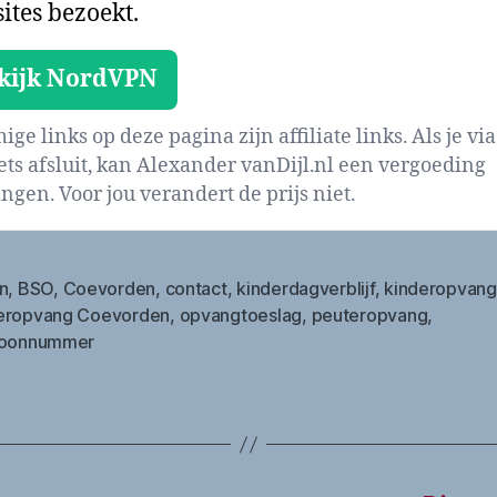
ites bezoekt.
kijk NordVPN
ge links op deze pagina zijn affiliate links. Als je via
iets afsluit, kan Alexander vanDijl.nl een vergoeding
ngen. Voor jou verandert de prijs niet.
n
,
BSO
,
Coevorden
,
contact
,
kinderdagverblijf
,
kinderopvang
eropvang Coevorden
,
opvangtoeslag
,
peuteropvang
,
foonnummer