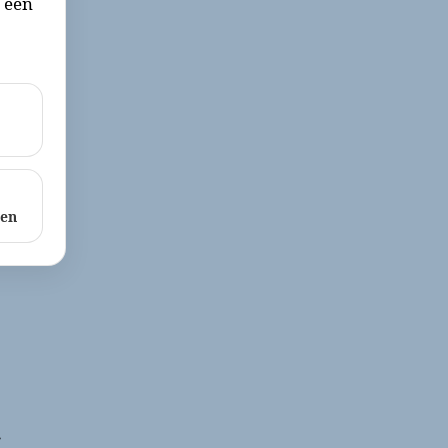
r een
ken
r