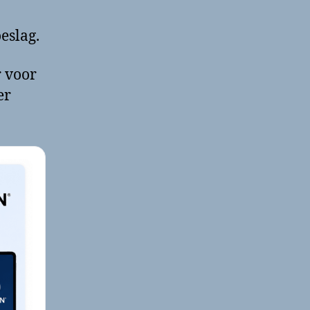
eslag.
r voor
er