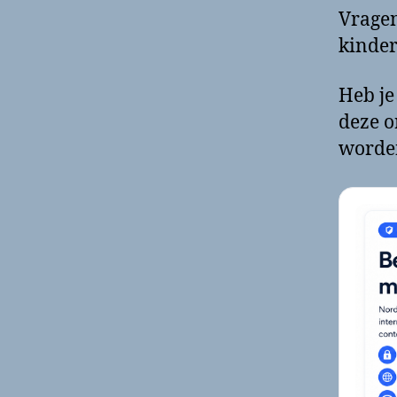
Vragen
kinder
Heb je
deze o
worde