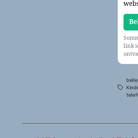
webs
Be
Sommi
link 
ontva
belle
Kind
Tags
tele