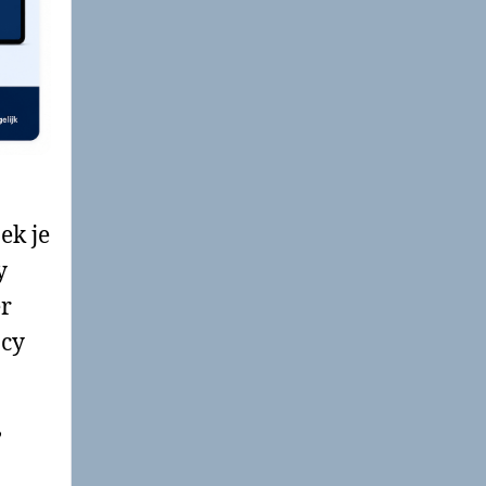
ek je
y
er
acy
,