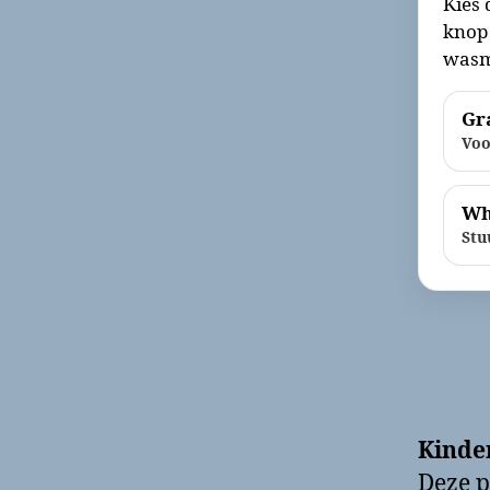
Kies 
knop 
wasm
Gra
Voo
Wh
Stu
Kinde
Deze p