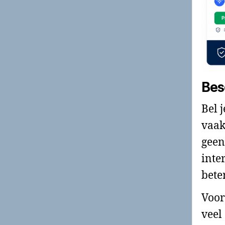
Bes
Bel 
vaak
geen
inte
bete
Voor
veel