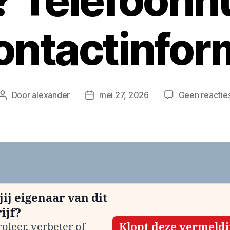
n? Telefoon
ontactinfor
Door
alexander
mei 27, 2026
Geen reactie
Berichtauteur
Berichtdatum
jij eigenaar van dit
ijf?
oleer, verbeter of
Klopt deze vermeld