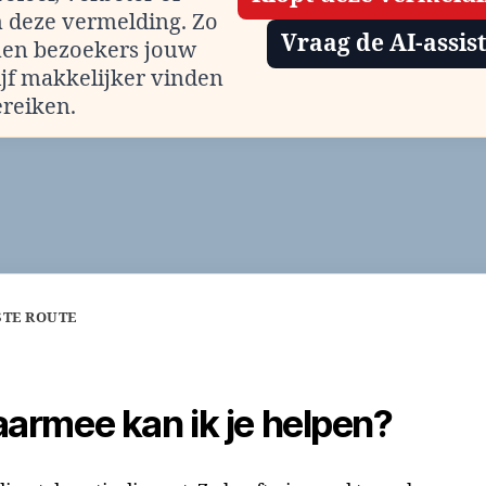
m deze vermelding. Zo
Vraag de AI-assis
en bezoekers jouw
ijf makkelijker vinden
ereiken.
STE ROUTE
armee kan ik je helpen?