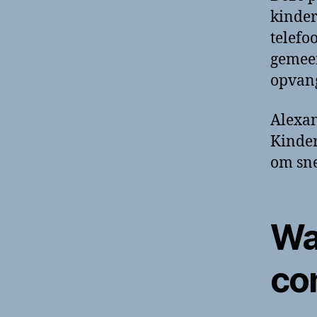
kinder
telef
gemeen
opvang
Alexan
Kinder
om sne
Wa
co