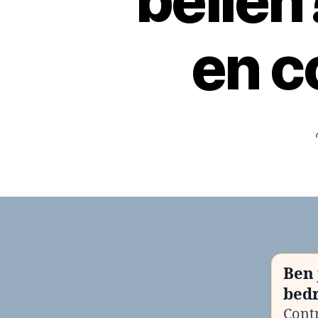
belle
en c
Ben 
bedr
Contr